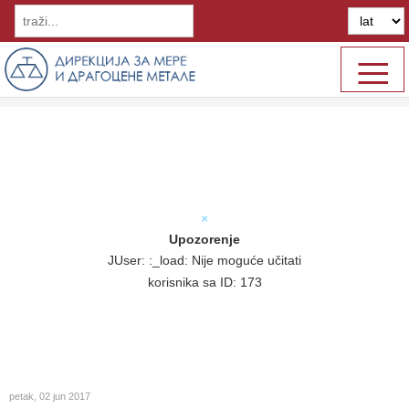
≡
×
Upozorenje
JUser: :_load: Nije moguće učitati
korisnika sa ID: 173
petak, 02 jun 2017