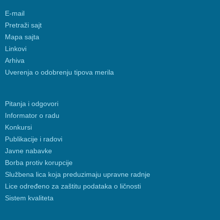
E-mail
Pretraži sajt
Mapa sajta
Linkovi
Arhiva
Uverenja o odobrenju tipova merila
Pitanja i odgovori
Informator o radu
Konkursi
Publikacije i radovi
Javne nabavke
Borba protiv korupcije
Službena lica koja preduzimaju upravne radnje
Lice određeno za zaštitu podataka o ličnosti
Sistem kvaliteta