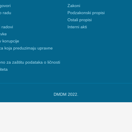
govori
Zakoni
o radu
Podzakonski propisi
Ostali propisi
i radovi
Interni akti
avke
v korupcije
ca koja preduzimaju upravne
no za zaštitu podataka o ličnosti
iteta
DMDM 2022.