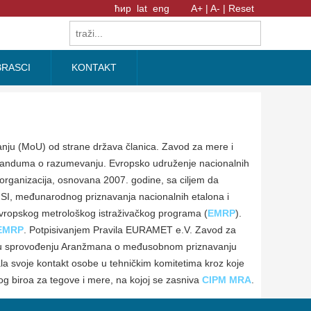
ћир
lat
eng
A+ |
A- |
Reset
RASCI
KONTAKT
ju (MoU) od strane država članica. Zavod za mere i
oranduma o razumevanju. Evropsko udruženje nacionalnih
organizacija, osnovana 2007. godine, sa ciljem da
ica SI, međunarodnog priznavanja nacionalnih etalona i
Evropskog metrološkog istraživačkog programa (
EMRP
).
EMRP
. Potpisivanjem Pravila EURAMET e.V. Zavod za
 u sprovođenju Aranžmana o međusobnom priznavanju
rala svoje kontakt osobe u tehničkim komitetima kroz koje
 biroa za tegove i mere, na kojoj se zasniva
CIPM MRA
.