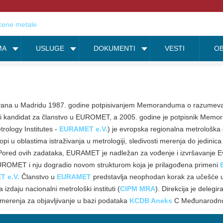
MA
USLUGE
DOKUMENTI
VESTI
OB
vana u Madridu 1987. godine potpisivanjem Memoranduma o razumevan
ni kandidat za članstvo u EUROMET, a 2005. godine je potpisnik Mem
trology Institutes -
EURAMET e.V.
) je evropska regionalna metrološka 
ropi u oblastima istraživanja u metrologiji, sledivosti merenja do jedin
. Pored ovih zadataka, EURAMET je nadležan za vođenje i izvršavanje 
EUROMET i nju dogradio novom strukturom koja je prilagođena primeni
 e.V.
Članstvo u
EURAMET
predstavlja neophodan korak za učešće
 izdaju nacionalni metrološki instituti (
CIPM MRA
). Direkcija je delegi
merenja za objavljivanje u bazi podataka
KCDB
Aneks
C Međunarodnog