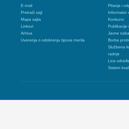
E-mail
Pitanja i od
Pretraži sajt
Informator 
Mapa sajta
Konkursi
Linkovi
Publikacije 
Arhiva
Javne nab
Uverenja o odobrenju tipova merila
Borba proti
Službena li
radnje
Lice određe
Sistem kval