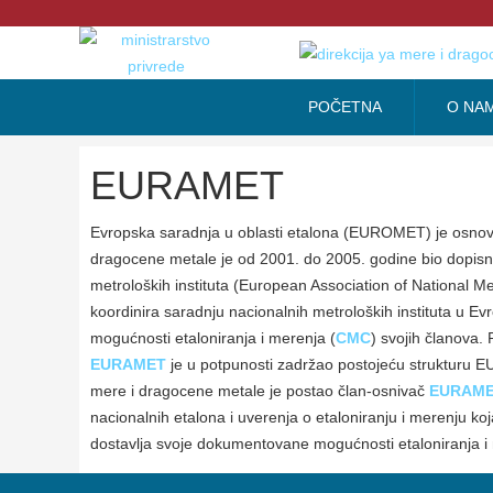
POČETNA
O NA
EURAMET
Evropska saradnja u oblasti etalona (EUROMET) je osno
dragocene metale je od 2001. do 2005. godine bio dopis
metroloških instituta (European Association of National Me
koordinira saradnju nacionalnih metroloških instituta u Ev
mogućnosti etaloniranja i merenja (
CMC
) svojih članova
EURAMET
je u potpunosti zadržao postojeću strukturu 
mere i dragocene metale je postao član-osnivač
EURAMET
nacionalnih etalona i uverenja o etaloniranju i merenju koja
dostavlja svoje dokumentovane mogućnosti etaloniranja i 