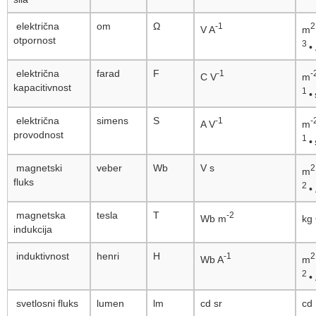
električna
om
Ω
-1
2
V A
m
otpornost
3
•
električna
farad
F
-1
-
C V
m
kapacitivnost
1
•
električna
simens
S
-1
-
A V
m
provodnost
1
•
magnetski
veber
Wb
V s
m
fluks
2
•
magnetska
tesla
T
-2
Wb m
kg
indukcija
induktivnost
henri
H
-1
Wb A
m
2
•
svetlosni fluks
lumen
lm
cd sr
cd