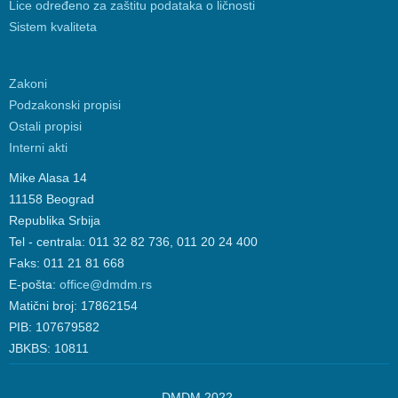
Lice određeno za zaštitu podataka o ličnosti
Sistem kvaliteta
Zakoni
Podzakonski propisi
Ostali propisi
Interni akti
Mike Alasa 14
11158 Beograd
Republika Srbija
Tel - centrala: 011 32 82 736, 011 20 24 400
Faks: 011 21 81 668
E-pošta:
office@dmdm.rs
Matični broj: 17862154
PIB: 107679582
JBKBS: 10811
DMDM 2022.