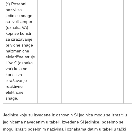
(*) Posebni
nazivi za
jedinicu snage
su: volt-amper
(oznaka VA)
koja se koristi
za izražavanje
prividne snage
naizmenične
električne struje
i "var" (oznaka
var) koja se
koristi za
izražavanje
reaktivne
električne
snage.
Jedinice koje su izvedene iz osnovnih SI jedinica mogu se izraziti u
jedinicama navedenim u tabeli. Izvedene SI jedinice, posebno se
mogu izraziti posebnim nazivima i oznakama datim u tabeli u tački