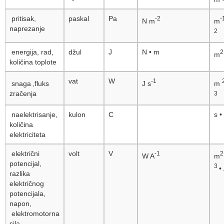
pritisak,
paskal
Pa
-2
-
N m
m
naprezanje
2
energija, rad,
džul
J
N
•
m
m
količina toplote
vat
W
-1
snaga
,fluks
J s
m
zračenja
3
naelektrisanje,
kulon
C
s
•
količina
elektriciteta
električni
volt
V
-1
W A
m
potencijal,
3
•
razlika
električnog
potencijala,
napon,
elektromotorna
sila