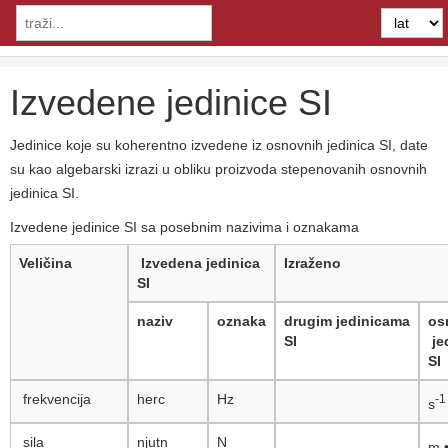
Izvedene jedinice SI
Jedinice koje su koherentno izvedene iz osnovnih jedinica SI, date
su kao algebarski izrazi u obliku proizvoda stepenovanih osnovnih
jedinica SI.
Izvedene jedinice SI sa posebnim nazivima i oznakama
Veličina
Izvedena jedinica
Izraženo
SI
naziv
oznaka
drugim
jedinicama
os
SI
je
SI
frekvencija
herc
Hz
-1
s
sila
njutn
N
m