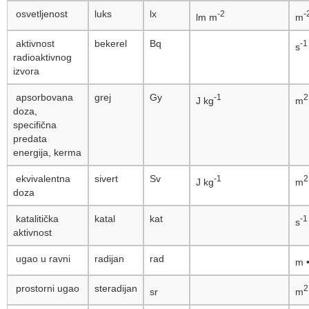
osvetljenost
luks
lx
-2
-
lm m
m
aktivnost
bekerel
Bq
-1
s
radioaktivnog
izvora
apsorbovana
grej
Gy
-1
J kg
m
doza,
specifična
predata
energija, kerma
ekvivalentna
sivert
Sv
-1
J kg
m
doza
katalitička
katal
kat
-1
s
aktivnost
ugao u ravni
radijan
rad
m
prostorni ugao
steradijan
sr
m