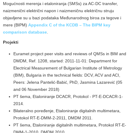
Mogućnosti merenja i etaloniranja (SMSs) za AC-DC transfer,
naizmenični električni napon i naizmeničnu električnu struju
objavljene su u bazi podataka Međunarodnog biroa za tegove i
mere (BIPM)
Appendix C of the KCDB – The BIPM key
comparison database
.
Projekti
Euramet project peer visits and reviews of QMSs in BIM and
DMDM, Ref. 1208, started: 2011-11-01: Department for
Electrical Measurement of Bulgarian Institute of Metrology
(BIM), Bulgaria in the technical fields: DCV, ACV and ACI,
Peers: Jelena Pantelić-Babić, PhD, Jasmina Lazarević (05
and 06 November 2018)
PT šema, Etaloniranje DCACR, Protokol - PT-E-DCACR-1-
2014.
Bilateralno poređenje, Etaloniranje digitalnih multimetara,
Protokol RT-E-DMM-2-2011, DMDM 2011.
PT šema, Etaloniranje digitalnih multimetara, Protokol RT-E-
DMM-1-2010, DMDM 2010.