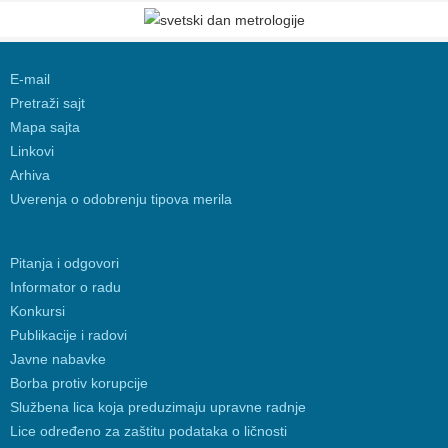
E-mail
Pretraži sajt
Mapa sajta
Linkovi
Arhiva
Uverenja o odobrenju tipova merila
Pitanja i odgovori
Informator o radu
Konkursi
Publikacije i radovi
Javne nabavke
Borba protiv korupcije
Službena lica koja preduzimaju upravne radnje
Lice određeno za zaštitu podataka o ličnosti