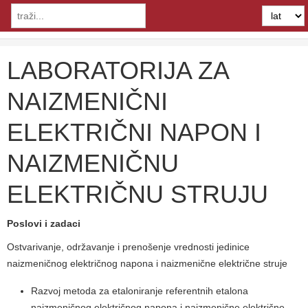
LABORATORIJA ZA
NAIZMENIČNI
ELEKTRIČNI NAPON I
NAIZMENIČNU
ELEKTRIČNU STRUJU
Poslovi i zadaci
Ostvarivanje, održavanje i prenošenje vrednosti jedinice
naizmeničnog električnog napona i naizmenične električne struje
Razvoj metoda za etaloniranje referentnih etalona
naizmeničnog električnog napona i naizmenične električne