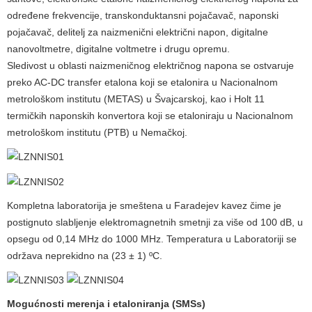
određene frekvencije, transkonduktansni pojačavač, naponski
pojačavač, delitelj za naizmenični električni napon, digitalne
nanovoltmetre, digitalne voltmetre i drugu opremu.
Sledivost u oblasti naizmeničnog električnog napona se ostvaruje
preko AC-DC transfer etalona koji se etalonira u Nacionalnom
metrološkom institutu (METAS) u Švajcarskoj, kao i Holt 11
termičkih naponskih konvertora koji se etaloniraju u Nacionalnom
metrološkom institutu (PTB) u Nemačkoj.
Kompletna laboratorija je smeštena u Faradejev kavez čime je
postignuto slabljenje elektromagnetnih smetnji za više od 100 dB, u
opsegu od 0,14 MHz do 1000 MHz. Temperatura u Laboratoriji se
održava neprekidno na (23 ± 1) ºC.
Mogućnosti merenja i etaloniranja (SMSs)