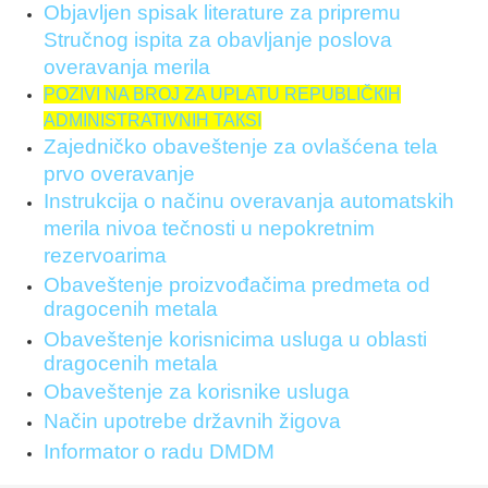
Objavljen spisak literature za pripremu
Stručnog ispita za obavljanje poslova
overavanja merila
POZIVI NA BROJ ZA UPLATU REPUBLIČКIH
ADMINISTRATIVNIH TAКSI
Zajedničko obaveštenje za ovlašćena tela
prvo overavanje
Instrukcija o načinu overavanja automatskih
merila nivoa tečnosti u nepokretnim
rezervoarima
Obaveštenje proizvođačima predmeta od
dragocenih metala
Obaveštenje korisnicima usluga u oblasti
dragocenih metala
Obaveštenje za korisnike usluga
Način upotrebe državnih žigova
Informator o radu DMDM