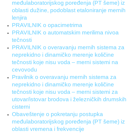
međulaboratorijskog poređenja (PT šeme) iz
oblasti dužine, podoblast etaloniranje mernih
lenjira
PRAVILNIK o opacimetrima
PRAVILNIK o automatskim merilima nivoa
tečnosti
PRAVILNIK o overavanju mernih sistema za
neprekidno i dinamičko merenje količine
tečnosti koje nisu voda – merni sistemi na
cevovodu
Pravilnik o overavanju mernih sistema za
neprekidno i dinamičko merenje količine
tečnosti koje nisu voda – merni sistemi za
utovar/istovar brodova i železničkih drumskih
cisterni
Obaveštenje o pokretanju postupka
međulaboratorijskog poređenja (PT šeme) iz
oblasti vremena i frekvencije