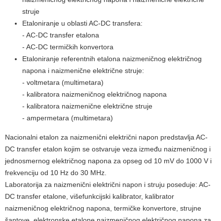
struje
Etaloniranje u oblasti AC-DC transfera:
- AC-DC transfer etalona
- AC-DC termičkih konvertora
Etaloniranje referentnih etalona naizmeničnog električnog
napona i naizmenične električne struje:
- voltmetara (multimetara)
- kalibratora naizmeničnog električnog napona
- kalibratora naizmenične električne struje
- ampermetara (multimetara)
Nacionalni etalon za naizmenični električni napon predstavlja AC-
DC transfer etalon kojim se ostvaruje veza između naizmeničnog i
jednosmernog električnog napona za opseg od 10 mV do 1000 V i
frekvenciju od 10 Hz do 30 MHz.
Laboratorija za naizmenični električni napon i struju poseduje: AC-
DC transfer etalone, višefunkcijski kalibrator, kalibrator
naizmeničnog električnog napona, termičke konvertore, strujne
šantove, elektronske etalone naizmeničnog električnog napona za