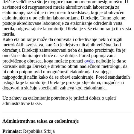
fizičke veličine sa što je moguće manjom mernom nesigurnošću. U
zavisnosti od razgranatosti mreže akreditovanih laboratorija za
etaloniranje, različit je i nivo mernih sredstava, koji je obuhvaćen
etaloniranjem u pojedinim laboratorijama Direkcije. Tamo gde ne
postoje akreditovane laboratorije za etaloniranje određenih vrsta
merila, odgovarajuće laboratorije Direkcije vrše etaloniranja tih vrsta
merila.
Kako etaloniranje može da obuhvata i određivanje nekih drugih
metroloških svojstava, kao što je dejstvo uticajnih veličina, kod
obraćanja Direkciji zainteresovani treba da jasno preciziraju šta je
ono što etaloniranjem hoće da se dobije. Pored popunjavanja
predviđenog obrasca, koga možete pronaći
ovde
, najbolje je da se
korisnik usluga Direkcije direktno obrati nadležnom metrologu, da
bi dobio potpun uvid u mogućnosti etaloniranja i za njega
najpogodniji način kako da se obavi etaloniranje. Pored standardnih
usluga koje laboratorije Direkcije pružaju klijentima, mogući su i
dogovori u slučaju specijalnih zahteva kod etaloniranja.
Uz zahtev za etaloniranje potrebno je priložiti dokaz o uplati
adminstrativne takse.
Administrativna taksa za etaloniranje
Primalac
: Republika Srbija