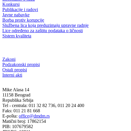
Konkursi
Publikacije i radovi
Javne nabavke
Borba protiv korupcije
Službena lica koja preduzimaju upravne radnje
Lice određeno za zaštitu podataka o ličnosti
Sistem kvaliteta
Zakoni
Podzakonski propisi
Ostali propisi
Interni akti
Mike Alasa 14
11158 Beograd
Republika Srbija
Tel - centrala: 011 32 82 736, 011 20 24 400
Faks: 011 21 81 668
E-pošta:
office@dmdm.rs
Matični broj: 17862154
PIB: 107679582