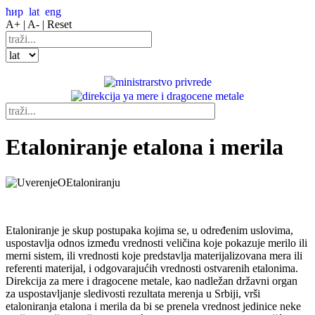
ћир
lat
eng
A+ |
A- |
Reset
Etaloniranje etalona i merila
Etaloniranje je skup postupaka kojima se, u određenim uslovima,
uspostavlja odnos između vrednosti veličina koje pokazuje merilo ili
merni sistem, ili vrednosti koje predstavlja materijalizovana mera ili
referenti materijal, i odgovarajućih vrednosti ostvarenih etalonima.
Direkcija za mere i dragocene metale, kao nadležan državni organ
za uspostavljanje sledivosti rezultata merenja u Srbiji, vrši
etaloniranja etalona i merila da bi se prenela vrednost jedinice neke