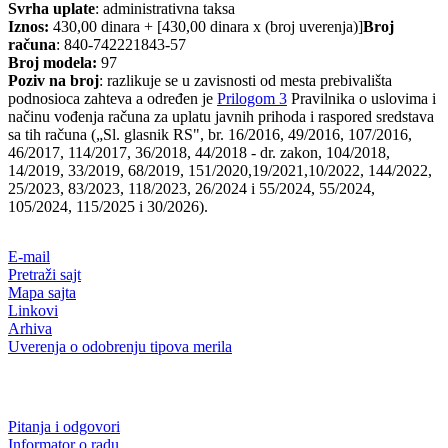
Svrha uplate
: administrativna taksa
Iznos:
430,00 dinara + [430,00 dinara x (broj uverenja)]
Broj
računa
: 840-742221843-57
Broj modela:
97
Poziv na broj
: razlikuje se u zavisnosti od mesta prebivališta
podnosioca zahteva a određen je
Prilogom 3
Pravilnika o uslovima i
načinu vođenja računa za uplatu javnih prihoda i raspored sredstava
sa tih računa („Sl. glasnik RS", br. 16/2016, 49/2016, 107/2016,
46/2017, 114/2017, 36/2018, 44/2018 - dr. zakon, 104/2018,
14/2019, 33/2019, 68/2019, 151/2020,19/2021,10/2022, 144/2022,
25/2023, 83/2023, 118/2023, 26/2024 i 55/2024,
55/2024,
105/2024, 115/2025 i 30/2026
).
E-mail
Pretraži sajt
Mapa sajta
Linkovi
Arhiva
Uverenja o odobrenju tipova merila
Pitanja i odgovori
Informator o radu