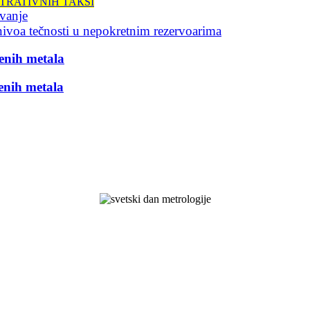
TRATIVNIH TAКSI
avanje
nivoa tečnosti u nepokretnim rezervoarima
enih metala
enih metala