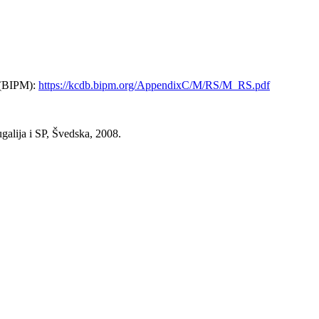
e (BIPM):
https://kcdb.bipm.org/AppendixC/M/RS/M_RS.pdf
alija i SP, Švedska, 2008.