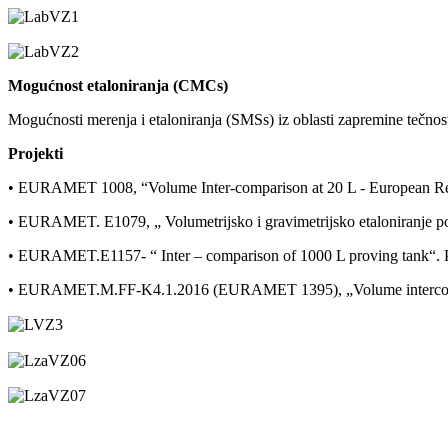
Mogućnost etaloniranja (CMCs)
Mogućnosti merenja i etaloniranja (SMSs) iz oblasti zapremine tečno
Projekti
• EURAMET 1008, “Volume Inter-comparison at 20 L - European Regi
• EURAMET. E1079, „ Volumetrijsko i gravimetrijsko etaloniranje posu
• EURAMET.E1157- “ Inter – comparison of 1000 L proving tank“. Pil
• EURAMET.M.FF-K4.1.2016 (EURAMET 1395), „Volume intercompariso