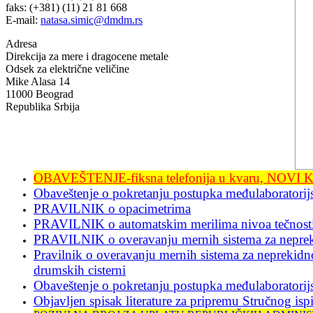
faks: (+381) (11) 21 81 668
E-mail:
natasa.simic@dmdm.rs
Adresa
Direkcija za mere i dragocene metale
Odsek za električne veličine
Mike Alasa 14
11000 Beograd
Republika Srbija
OBAVEŠTENJE-fiksna telefonija u kvaru, NOV
Obaveštenje o pokretanju postupka međulaboratorijsk
PRAVILNIK o opacimetrima
PRAVILNIK o automatskim merilima nivoa tečnost
PRAVILNIK o overavanju mernih sistema za neprekid
Pravilnik o overavanju mernih sistema za neprekidno
drumskih cisterni
Obaveštenje o pokretanju postupka međulaboratorijs
Objavljen spisak literature za pripremu Stručnog isp