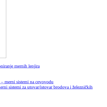
niranje mernih lenjira
 – merni sistemi na cevovodu
rni sistemi za utovar/istovar brodova i železničkih