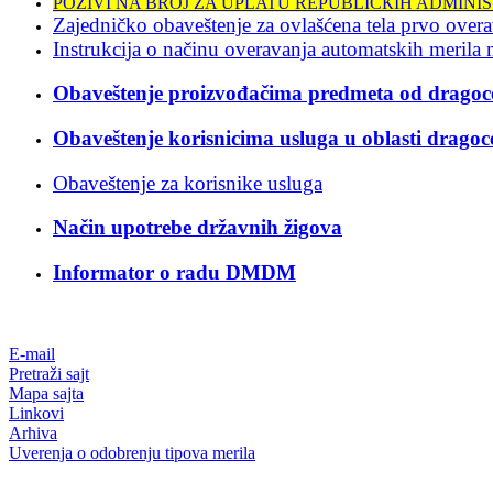
POZIVI NA BROJ ZA UPLATU REPUBLIČКIH ADMINIS
Zajedničko obaveštenje za ovlašćena tela prvo over
Instrukcija o načinu overavanja automatskih merila 
Obaveštenje proizvođačima predmeta od dragoc
Obaveštenje korisnicima usluga u oblasti dragoc
Obaveštenje za korisnike usluga
Način upotrebe državnih žigova
Informator o radu DMDM
E-mail
Pretraži sajt
Mapa sajta
Linkovi
Arhiva
Uverenja o odobrenju tipova merila