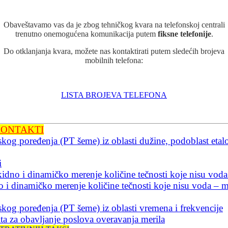
Obaveštavamo vas da je zbog tehničkog kvara na telefonskoj centrali
trenutno onemogućena komunikacija putem
fiksne telefonije
.
Do otklanjanja kvara, možete nas kontaktirati putem sledećih brojeva
mobilnih telefona:
LISTA BROJEVA TELEFONA
ISTAKNUTO
I KONTAKTI
og poređenja (PT šeme) iz oblasti dužine, podoblast etalo
i
no i dinamičko merenje količine tečnosti koje nisu voda
 i dinamičko merenje količine tečnosti koje nisu voda – me
kog poređenja (PT šeme) iz oblasti vremena i frekvencije
ita za obavljanje poslova overavanja merila