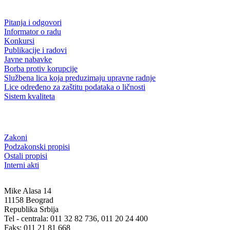
Pitanja i odgovori
Informator o radu
Konkursi
Publikacije i radovi
Javne nabavke
Borba protiv korupcije
Službena lica koja preduzimaju upravne radnje
Lice određeno za zaštitu podataka o ličnosti
Sistem kvaliteta
Zakoni
Podzakonski propisi
Ostali propisi
Interni akti
Mike Alasa 14
11158 Beograd
Republika Srbija
Tel - centrala: 011 32 82 736, 011 20 24 400
Faks: 011 21 81 668