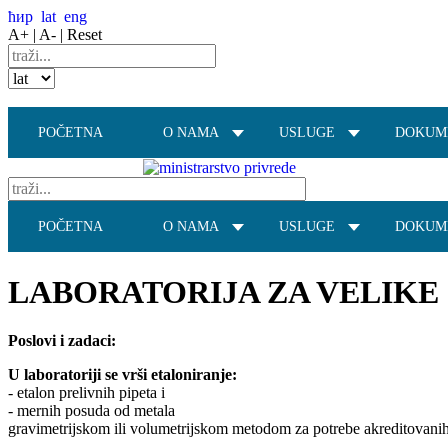
ћир
lat
eng
A+ |
A- |
Reset
POČETNA
O NAMA
USLUGE
DOKUM
POČETNA
O NAMA
USLUGE
DOKUM
LABORATORIJA ZA VELIKE
Poslovi i zadaci:
U laboratoriji se vrši etaloniranje:
- etalon prelivnih pipeta i
- mernih posuda od metala
gravimetrijskom ili volumetrijskom metodom za potrebe akreditovanih l