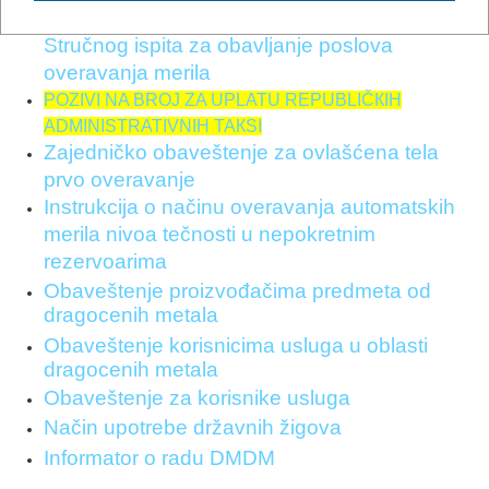
Objavljen spisak literature za pripremu
Stručnog ispita za obavljanje poslova
overavanja merila
POZIVI NA BROJ ZA UPLATU REPUBLIČКIH
ADMINISTRATIVNIH TAКSI
Zajedničko obaveštenje za ovlašćena tela
prvo overavanje
Instrukcija o načinu overavanja automatskih
merila nivoa tečnosti u nepokretnim
rezervoarima
Obaveštenje proizvođačima predmeta od
dragocenih metala
Obaveštenje korisnicima usluga u oblasti
dragocenih metala
Obaveštenje za korisnike usluga
Način upotrebe državnih žigova
Informator o radu DMDM