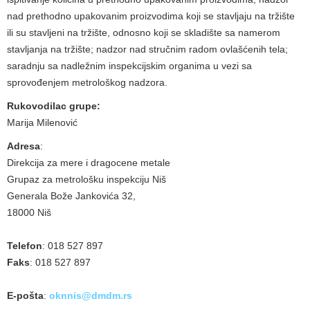
nad prethodno upakovanim proizvodima koji se stavljaju na tržište
ili su stavljeni na tržište, odnosno koji se skladište sa namerom
stavljanja na tržište; nadzor nad stručnim radom ovlašćenih tela;
saradnju sa nadležnim inspekcijskim organima u vezi sa
sprovođenjem metrološkog nadzora.
Rukovodilac grupe:
Marija Milenović
Adresa
:
Direkcija za mere i dragocene metale
Grupaz za metrološku inspekciju Niš
Generala Bože Jankovića 32,
18000 Niš
Telefon
: 018 527 897
Faks
: 018 527 897
E-pošta
:
oknnis@dmdm.rs