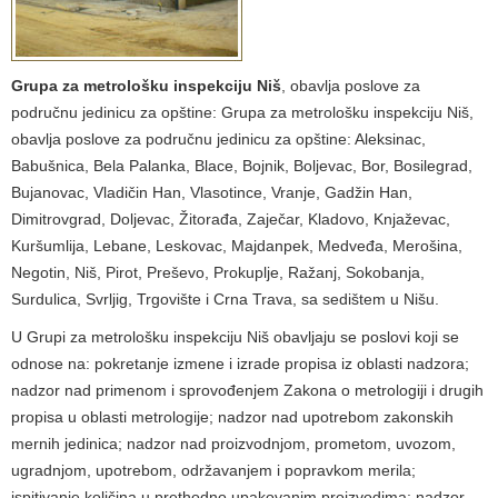
Grupa za metrološku inspekciju Niš
, obavlja poslove za
područnu jedinicu za opštine: Grupa za metrološku inspekciju Niš,
obavlja poslove za područnu jedinicu za opštine: Aleksinac,
Babušnica, Bela Palanka, Blace, Bojnik, Boljevac, Bor, Bosilegrad,
Bujanovac, Vladičin Han, Vlasotince, Vranje, Gadžin Han,
Dimitrovgrad, Doljevac, Žitorađa, Zaječar, Kladovo, Knjaževac,
Kuršumlija, Lebane, Leskovac, Majdanpek, Medveđa, Merošina,
Negotin, Niš, Pirot, Preševo, Prokuplje, Ražanj, Sokobanja,
Surdulica, Svrljig, Trgovište i Crna Trava, sa sedištem u Nišu.
U Grupi za metrološku inspekciju Niš obavljaju se poslovi koji se
odnose na: pokretanje izmene i izrade propisa iz oblasti nadzora;
nadzor nad primenom i sprovođenjem Zakona o metrologiji i drugih
propisa u oblasti metrologije; nadzor nad upotrebom zakonskih
mernih jedinica; nadzor nad proizvodnjom, prometom, uvozom,
ugradnjom, upotrebom, održavanjem i popravkom merila;
ispitivanje količina u prethodno upakovanim proizvodima; nadzor