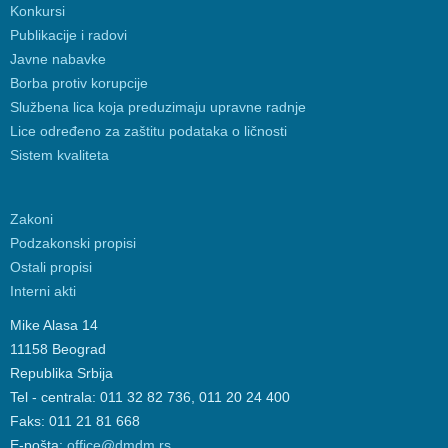
Konkursi
Publikacije i radovi
Javne nabavke
Borba protiv korupcije
Službena lica koja preduzimaju upravne radnje
Lice određeno za zaštitu podataka o ličnosti
Sistem kvaliteta
Zakoni
Podzakonski propisi
Ostali propisi
Interni akti
Mike Alasa 14
11158 Beograd
Republika Srbija
Tel - centrala: 011 32 82 736, 011 20 24 400
Faks: 011 21 81 668
E-pošta:
office@dmdm.rs