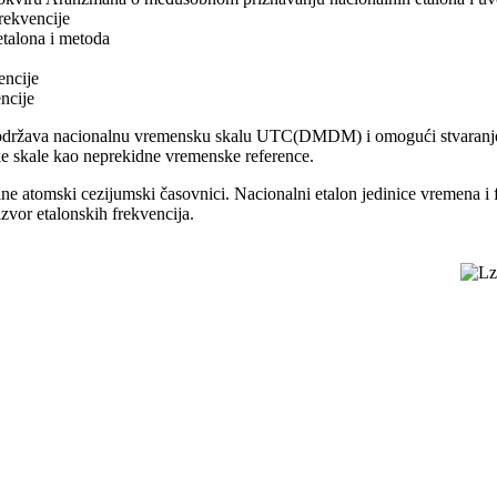
rekvencije
etalona i metoda
encije
encije
 i održava nacionalnu vremensku skalu UTC(DMDM) i omogući stvaranje 
ske skale kao neprekidne vremenske reference.
čine atomski cezijumski časovnici. Nacionalni etalon jedinice vremena i
or etalonskih frekvencija.