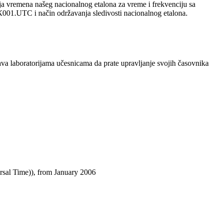
nja vremena našeg nacionalnog etalona za vreme i frekvenciju sa
001.UTC i način održavanja sledivosti nacionalnog etalona.
 laboratorijama učesnicama da prate upravljanje svojih časovnika
sal Time)), from January 2006