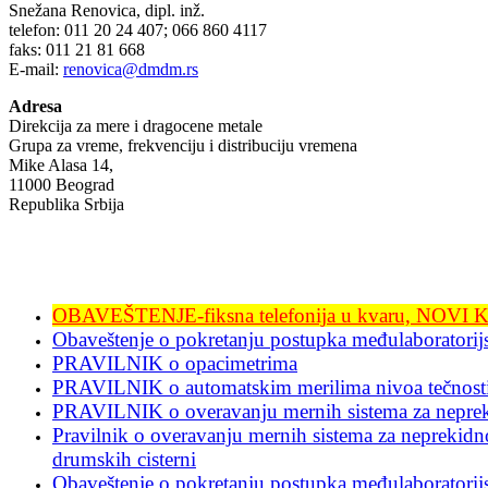
Snežana Renovica, dipl. inž.
telefon: 011 20 24 407; 066 860 4117
faks: 011 21 81 668
E-mail:
renovica@dmdm.rs
Adresa
Direkcija za mere i dragocene metale
Grupa za vreme, frekvenciju i distribuciju vremena
Mike Alasa 14,
11000 Beograd
Republika Srbija
OBAVEŠTENJE-fiksna telefonija u kvaru, NOV
Obaveštenje o pokretanju postupka međulaboratorijsk
PRAVILNIK o opacimetrima
PRAVILNIK o automatskim merilima nivoa tečnost
PRAVILNIK o overavanju mernih sistema za neprekid
Pravilnik o overavanju mernih sistema za neprekidno
drumskih cisterni
Obaveštenje o pokretanju postupka međulaboratorijs