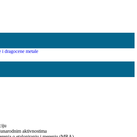
ciju
eđunarodnim aktivnostima
erenja o etaloniranju i merenju (MRA)