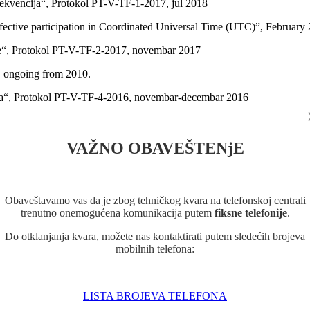
rekvencija“, Protokol PT-V-TF-1-2017, jul 2018
ctive participation in Coordinated Universal Time (UTC)”, February
cije“, Protokol PT-V-TF-2-2017, novembar 2017
 ongoing from 2010.
cija“, Protokol PT-V-TF-4-2016, novembar-decembar 2016
cija“, Protokol PT-V-TF-3-2016, novembar 2016
a frekvencija“, Protokol PT-V-TF-2-2016, oktobar-novembar 2016
VAŽNO OBAVEŠTENjE
ipment)/ EURAMET project 1156, European GNSS link calibration ca
 G1 (1011-2016), May 2016.
Obaveštavamo vas da je zbog tehničkog kvara na telefonskoj centrali
Infrastructure and Conformity Assessment Services in the Republic of 
trenutno onemogućena komunikacija putem
fiksne telefonije
.
NMZ), Czech Institute for Accreditation (CAI), Activity 1.1.2: Support i
Do otklanjanja kvara, možete nas kontaktirati putem sledećih brojeva
mobilnih telefona:
 frekvencija“, Protokol PT-V-TF-1-2016, januar-februar 2016
rastructure Development (EURAMET FG-FNMID) - „Training on Time a
LISTA BROJEVA TELEFONA