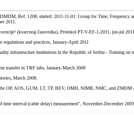
xamination of the Preparedness of Serbia in the field of Chapter 14 T
MDM, Ref. 1208, started: 2011-11-01: Group for Time, Frequency and
ber 2011.
ekvencije² (kvarcnog časovnika), Protokol PT-V-EF-1-2011, jun-jul 2011
 regulations and practices, January-April 2011
 infrastructure institutions in the Republic of Serbia - Training on st
me transfer in T&F labs, January-March 2008
ries, March 2008.
 at the OP, AOS, GUM, LT, TP, BEV, OMH, NIMB, NMC, and ZMDM - Cal
time interval (cable delay) measurement", November-December 200