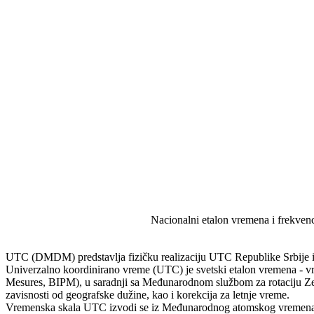
Nacionalni etalon vremena i frekvenc
UTC (DMDM) predstavlja fizičku realizaciju UTC Republike Srbije i
Univerzalno koordinirano vreme (UTC) je svetski etalon vremena - vre
Mesures, BIPM), u saradnji sa Međunarodnom službom za rotaciju Zemlj
zavisnosti od geografske dužine, kao i korekcija za letnje vreme.
Vremenska skala UTC izvodi se iz Međunarodnog atomskog vremena (TA