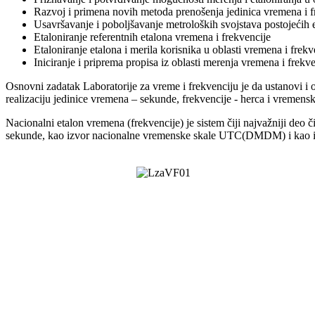
Razvoj i primena novih metoda prenošenja jedinica vremena i f
Usavršavanje i poboljšavanje metroloških svojstava postojećih 
Etaloniranje referentnih etalona vremena i frekvencije
Etaloniranje etalona i merila korisnika u oblasti vremena i frekv
Iniciranje i priprema propisa iz oblasti merenja vremena i frekv
Osnovni zadatak Laboratorije za vreme i frekvenciju je da ustanovi
realizaciju jedinice vremena – sekunde, frekvencije - herca i vremen
Nacionalni etalon vremena (frekvencije) je sistem čiji najvažniji deo 
sekunde, kao izvor nacionalne vremenske skale UTC(DMDM) i kao izv