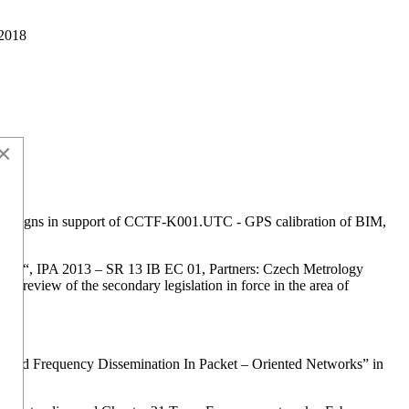
 2018
×
mpaigns in support of CCTF-K001.UTC - GPS calibration of BIM,
Serbia“, IPA 2013 – SR 13 IB EC 01, Partners: Czech Metrology
n review of the secondary legislation in force in the area of
nd Frequency Dissemination In Packet – Oriented Networks” in