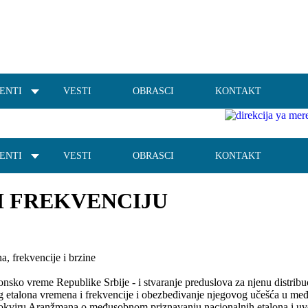
ENTI
VESTI
OBRASCI
KONTAKT
ENTI
VESTI
OBRASCI
KONTAKT
I FREKVENCIJU
a, frekvencije i brzine
o vreme Republike Srbije - i stvaranje preduslova za njenu distribu
og etalona vremena i frekvencije i obezbeđivanje njegovog učešća u m
 u okviru Aranžmana o međusobnom priznavanju nacionalnih etalona i uv