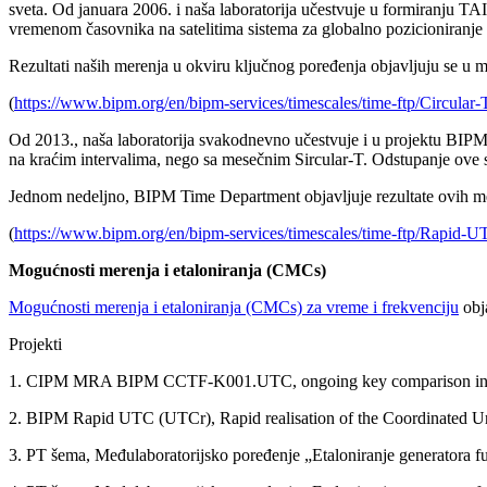
sveta. Od januara 2006. i naša laboratorija učestvuje u formiranju T
vremenom časovnika na satelitima sistema za globalno pozicioniranj
Rezultati naših merenja u okviru ključnog poređenja objavljuju se u
(
https://www.bipm.org/en/bipm-services/timescales/time-ftp/Circular-
Od 2013., naša laboratorija svakodnevno učestvuje i u projektu BI
na kraćim intervalima, nego sa mesečnim Sircular-T. Odstupanje ove 
Jednom nedeljno, BIPM Time Department objavljuje rezultate ovih m
(
https://www.bipm.org/en/bipm-services/timescales/time-ftp/Rapid-U
Mogućnosti merenja i etaloniranja (CMCs)
Mogućnosti merenja i etaloniranja (CMCs) za vreme i frekvenciju
obj
Projekti
1. CIPM MRA BIPM CCTF-K001.UTC, ongoing key comparison in time 
2. BIPM Rapid UTC (UTCr), Rapid realisation of the Coordinated 
3. PT šema, Međulaboratorijsko poređenje „Etaloniranje generatora 