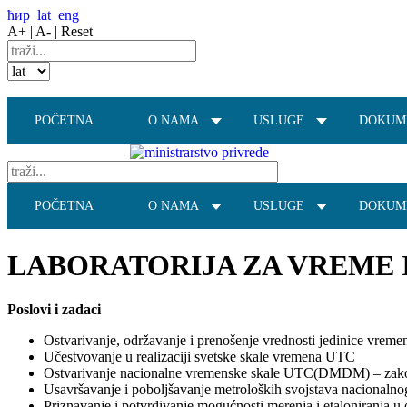
ћир
lat
eng
A+ |
A- |
Reset
POČETNA
O NAMA
USLUGE
DOKUM
POČETNA
O NAMA
USLUGE
DOKUM
LABORATORIJA ZA VREME 
Poslovi i zadaci
Ostvarivanje, održavanje i prenošenje vrednosti jedinice vremen
Učestvovanje u realizaciji svetske skale vremena UTC
Ostvarivanje nacionalne vremenske skale UTC(DMDM) – zakonsk
Usavršavanje i poboljšavanje metroloških svojstava nacionaln
Priznavanje i potvrđivanje mogućnosti merenja i etaloniranja