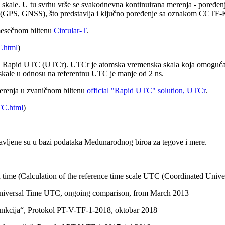
AI skale. U tu svrhu vrše se svakodnevna kontinuirana merenja - poređe
e (GPS, GNSS), što predstavlja i ključno poređenje sa oznakom CCTF-К
 mesečnom biltenu
Circular-T
.
T.html
)
PM Rapid UTC (UTCr). UTCr je atomska vremenska skala koja omogućava
skale u odnosu na referentnu UTC je manje od 2 ns.
erenja u zvaničnom biltenu
official "Rapid UTC" solution, UTCr
.
TC.html
)
avljene su u bazi podataka Međunarodnog biroa za tegove i mere.
(Calculation of the reference time scale UTC (Coordinated Univer
Universal Time UTC, ongoing comparison, from March 2013
funkcija“, Protokol PT-V-TF-1-2018, oktobar 2018