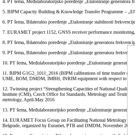
4. PT šema, Međulaboratorijsko poređenje „Etaloniranje generatora f
5. BIPM Capacity Building & Knowledge Transfer Programme – „Effe
6. PT šema, Bilateralno poređenje „Etaloniranje stabilnosti frekven
7. EURAMET project 1152, GNSS receiver performance monitoring,
8. PT šema, Bilateralno poređenje „Etaloniranje generatora frekven
9. PT šema, Bilateralno poređenje „Etaloniranje generatora frekven
10. PT šema, Međulaboratorijsko poređenje „Etaloniranje generator
11. BIPM G1G2_1011_2016 (BIPM calibrations of time transfer equ
UME, BOM, DMDM, IMBH, INRIM equipment with respect to ROA
12. Twinning project “Strengthening Capacities of National Quality 
Institute (CMI), Czech Office for Standards, Metrology and Testing (U
metrology, April-May 2016
13. PT šema, Međulaboratorijsko poređenje „Etaloniranje generatora
14. EURAMET Focus Group on Facilitating National Metrology Inf
Belgrade, organized by Euramet, PTB and DMDM, November 2015