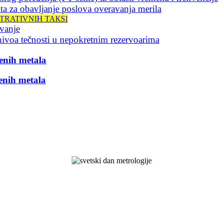
ita za obavljanje poslova overavanja merila
TRATIVNIH TAКSI
avanje
nivoa tečnosti u nepokretnim rezervoarima
enih metala
enih metala