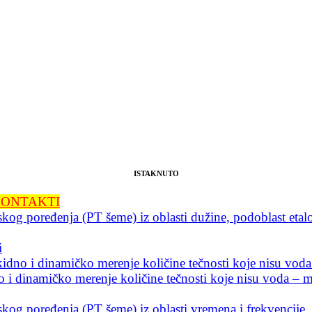
ISTAKNUTO
I KONTAKTI
og poređenja (PT šeme) iz oblasti dužine, podoblast etalo
i
no i dinamičko merenje količine tečnosti koje nisu voda
 i dinamičko merenje količine tečnosti koje nisu voda – me
kog poređenja (PT šeme) iz oblasti vremena i frekvencije