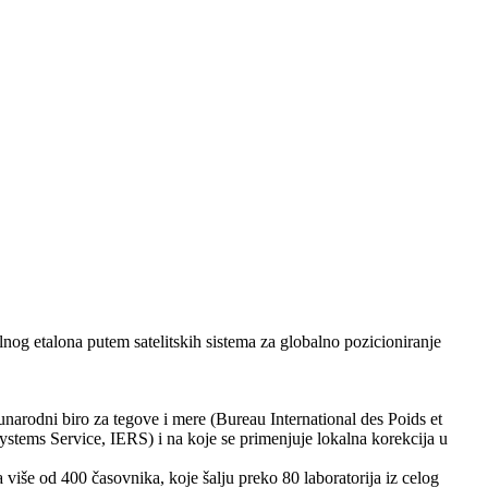
og etalona putem satelitskih sistema za globalno pozicioniranje
narodni biro za tegove i mere (Bureau International des Poids et
stems Service, IERS) i na koje se primenjuje lokalna korekcija u
e od 400 časovnika, koje šalju preko 80 laboratorija iz celog