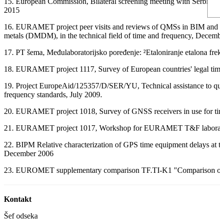
15. European Commission, Bilateral screening meeting with Serbia, E
2015
16. EURAMET project peer visits and reviews of QMSs in BIM and D
metals (DMDM), in the technical field of time and frequency, Decem
17. PT šema, Međulaboratorijsko poređenje: ²Etaloniranje etalona fr
18. EURAMET project 1117, Survey of European countries' legal time
19. Project EuropeAid/125357/D/SER/YU, Technical assistance to quality
frequency standards, July 2009.
20. EURAMET project 1018, Survey of GNSS receivers in use for ti
21. EURAMET project 1017, Workshop for EURAMET T&F laborato
22. BIPM Relative characterization of GPS time equipment delays
December 2006
23. EUROMET supplementary comparison TF.TI-K1 "Comparison of 
Kontakt
Šef odseka