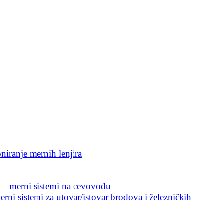
niranje mernih lenjira
 – merni sistemi na cevovodu
rni sistemi za utovar/istovar brodova i železničkih