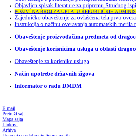
Objavljen spisak literature za pripremu Stručnog isp
POZIVI NA BROJ ZA UPLATU REPUBLIČКIH ADMINIS
Zajedničko obaveštenje za ovlašćena tela prvo over
Instrukcija o načinu overavanja automatskih merila 
Obaveštenje proizvođačima predmeta od dragoc
Obaveštenje korisnicima usluga u oblasti dragoc
Obaveštenje za korisnike usluga
Način upotrebe državnih žigova
Informator o radu DMDM
E-mail
Pretraži sajt
Mapa sajta
Linkovi
Arhiva
Uverenja o odobrenju tipova merila