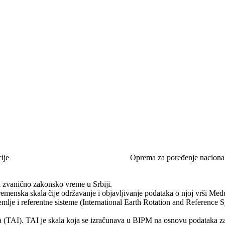
ije
Oprema za poređenje nacionaln
 zvanično zakonsko vreme u Srbiji.
menska skala čije održavanje i objavljivanje podataka o njoj vrši Među
e i referentne sisteme (International Earth Rotation and Reference Sy
I). TAI je skala koja se izračunava u BIPM na osnovu podataka za viš