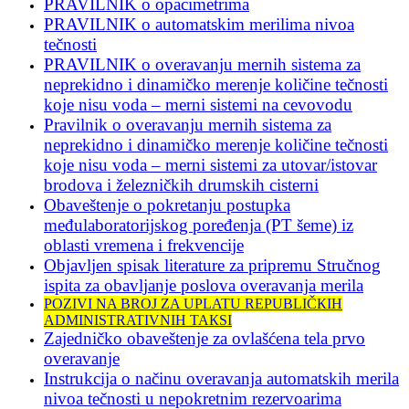
PRAVILNIK o opacimetrima
PRAVILNIK o automatskim merilima nivoa
tečnosti
PRAVILNIK o overavanju mernih sistema za
neprekidno i dinamičko merenje količine tečnosti
koje nisu voda – merni sistemi na cevovodu
Pravilnik o overavanju mernih sistema za
neprekidno i dinamičko merenje količine tečnosti
koje nisu voda – merni sistemi za utovar/istovar
brodova i železničkih drumskih cisterni
Obaveštenje o pokretanju postupka
međulaboratorijskog poređenja (PT šeme) iz
oblasti vremena i frekvencije
Objavljen spisak literature za pripremu Stručnog
ispita za obavljanje poslova overavanja merila
POZIVI NA BROJ ZA UPLATU REPUBLIČКIH
ADMINISTRATIVNIH TAКSI
Zajedničko obaveštenje za ovlašćena tela prvo
overavanje
Instrukcija o načinu overavanja automatskih merila
nivoa tečnosti u nepokretnim rezervoarima