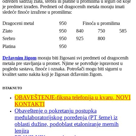
određen sadržaj zlata, srebra ili platine u promilima u leguri od koje
je predmet izrađen. Predmeti od dragocenih metala moraju imati
sledeće finoće izražene u promilima:
Dragoceni metal
950
Finoća u promilima
Zlato
950
840
750
585
Srebro
950
925
800
Platina
950
Državnim žigom
moraju biti žigosani svi predmeti od dragocenih
metala pre stavljanja u promet. Njime se potvrđuje ispravnost u
pogledu sastava, finoće i oznaka. Potrošači mogu biti sigurni u
kvalitet samo nakita koji je žigosan državnim žigom.
ISTAKNUTO
OBAVEŠTENJE-fiksna telefonija u kvaru, NOVI
KONTAKTI
Obaveštenje o pokretanju postupka
međulaboratorijskog poređenja (PT šeme) iz
oblasti dužine, podoblast etaloniranje mernih
lenjira