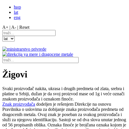
ћир
lat
eng
A+ |
A- |
Reset
Žigovi
Svaki proizvođač nakita, ukrasa i drugih predmeta od zlata, srebra i
platine u Srbiji, dužan je da svoj proizvod mase od 1g i veće označi
znakom proizvođača i oznakom finoće.
Znak proizvođača
dodeljen je rešenjem Direkcije na osnovu
Pravilnika o uslovima za dobijanje znaka proizvođača predmeta od
dragocenih metala. Ovaj znak je poseban za svakog proizvođača i
služi za njegovu identifikaciju. Sastoji se od dva slova unutar jednog
od 56 propisanih oblika. Oznaka finoće je brojčana oznaka kojom je