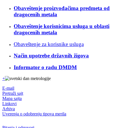
Obaveštenje proizvođačima predmeta od
dragocenih metala
Obaveštenje korisnicima usluga u oblasti
dragocenih metala
Obaveštenje za korisnike usluga
Način upotrebe državnih žigova
Informator o radu DMDM
+
E-mail
Pretraži sajt
Mapa sajta
Linkovi
Arhiva
Uverenja o odobrenju tipova merila
Pitanja i odgovori