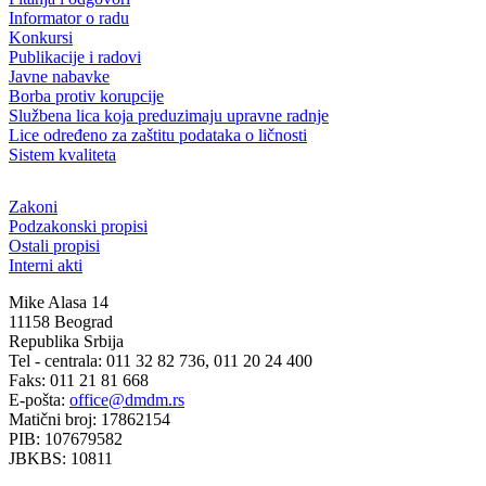
Informator o radu
Konkursi
Publikacije i radovi
Javne nabavke
Borba protiv korupcije
Službena lica koja preduzimaju upravne radnje
Lice određeno za zaštitu podataka o ličnosti
Sistem kvaliteta
Zakoni
Podzakonski propisi
Ostali propisi
Interni akti
Mike Alasa 14
11158 Beograd
Republika Srbija
Tel - centrala: 011 32 82 736, 011 20 24 400
Faks: 011 21 81 668
E-pošta:
office@dmdm.rs
Matični broj: 17862154
PIB: 107679582
JBKBS: 10811