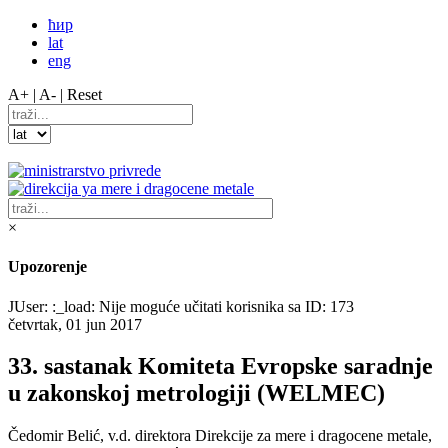
ћир
lat
eng
A+ |
A- |
Reset
×
Upozorenje
JUser: :_load: Nije moguće učitati korisnika sa ID: 173
četvrtak, 01 jun 2017
33. sastanak Komiteta Evropske saradnje
u zakonskoj metrologiji (WELMEC)
Čedomir Belić, v.d. direktora Direkcije za mere i dragocene metale,