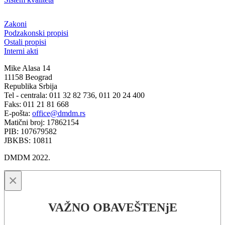
Zakoni
Podzakonski propisi
Ostali propisi
Interni akti
Mike Alasa 14
11158 Beograd
Republika Srbija
Tel - centrala: 011 32 82 736, 011 20 24 400
Faks: 011 21 81 668
E-pošta:
office@dmdm.rs
Matični broj: 17862154
PIB: 107679582
JBKBS: 10811
DMDM 2022.
×
VAŽNO OBAVEŠTENjE