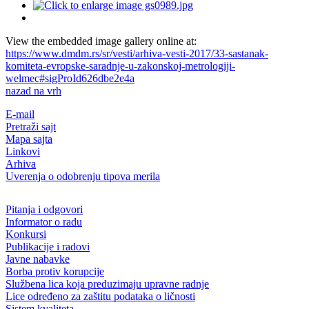
View the embedded image gallery online at:
https://www.dmdm.rs/sr/vesti/arhiva-vesti-2017/33-sastanak-
komiteta-evropske-saradnje-u-zakonskoj-metrologiji-
welmec#sigProId626dbe2e4a
nazad na vrh
E-mail
Pretraži sajt
Mapa sajta
Linkovi
Arhiva
Uverenja o odobrenju tipova merila
Pitanja i odgovori
Informator o radu
Konkursi
Publikacije i radovi
Javne nabavke
Borba protiv korupcije
Službena lica koja preduzimaju upravne radnje
Lice određeno za zaštitu podataka o ličnosti
Sistem kvaliteta