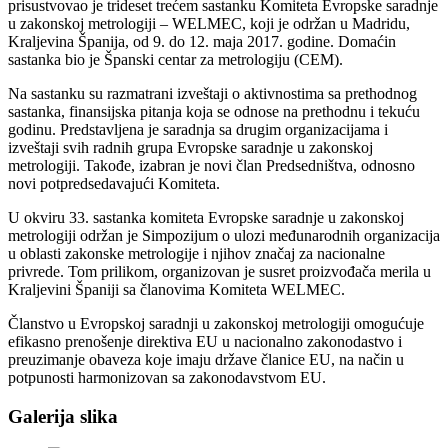
prisustvovao je trideset trećem sastanku Komiteta Evropske saradnje
u zakonskoj metrologiji – WELMEC, koji je održan u Madridu,
Kraljevina Španija, od 9. do 12. maja 2017. godine. Domaćin
sastanka bio je Španski centar za metrologiju (CEM).
Na sastanku su razmatrani izveštaji o aktivnostima sa prethodnog
sastanka, finansijska pitanja koja se odnose na prethodnu i tekuću
godinu. Predstavljena je saradnja sa drugim organizacijama i
izveštaji svih radnih grupa Evropske saradnje u zakonskoj
metrologiji. Takođe, izabran je novi član Predsedništva, odnosno
novi potpredsedavajući Komiteta.
U okviru 33. sastanka komiteta Evropske saradnje u zakonskoj
metrologiji održan je Simpozijum o ulozi međunarodnih organizacija
u oblasti zakonske metrologije i njihov značaj za nacionalne
privrede. Tom prilikom, organizovan je susret proizvođača merila u
Kraljevini Španiji sa članovima Komiteta WELMEC.
Članstvo u Evropskoj saradnji u zakonskoj metrologiji omogućuje
efikasno prenošenje direktiva EU u nacionalno zakonodastvo i
preuzimanje obaveza koje imaju države članice EU, na način u
potpunosti harmonizovan sa zakonodavstvom EU.
Galerija slika