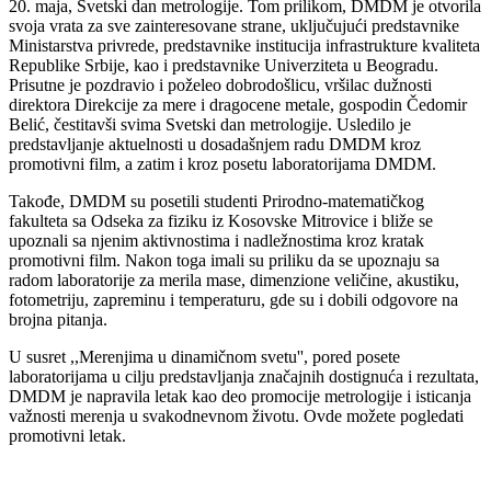
20. maja, Svetski dan metrologije. Tom prilikom, DMDM je otvorila
svoja vrata za sve zainteresovane strane, uključujući predstavnike
Ministarstva privrede, predstavnike institucija infrastrukture kvaliteta
Republike Srbije, kao i predstavnike Univerziteta u Beogradu.
Prisutne je pozdravio i poželeo dobrodošlicu, vršilac dužnosti
direktora Direkcije za mere i dragocene metale, gospodin Čedomir
Belić, čestitavši svima Svetski dan metrologije. Usledilo je
predstavljanje aktuelnosti u dosadašnjem radu DMDM kroz
promotivni film, a zatim i kroz posetu laboratorijama DMDM.
Takođe, DMDM su posetili studenti Prirodno-matematičkog
fakulteta sa Odseka za fiziku iz Kosovske Mitrovice i bliže se
upoznali sa njenim aktivnostima i nadležnostima kroz kratak
promotivni film. Nakon toga imali su priliku da se upoznaju sa
radom laboratorije za merila mase, dimenzione veličine, akustiku,
fotometriju, zapreminu i temperaturu, gde su i dobili odgovore na
brojna pitanja.
U susret ,,Merenjima u dinamičnom svetu'', pored posete
laboratorijama u cilju predstavljanja značajnih dostignuća i rezultata,
DMDM je napravila letak kao deo promocije metrologije i isticanja
važnosti merenja u svakodnevnom životu. Ovde možete pogledati
promotivni letak.