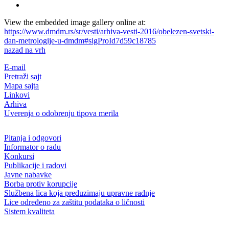
View the embedded image gallery online at:
https://www.dmdm.rs/sr/vesti/arhiva-vesti-2016/obelezen-svetski-
dan-metrologije-u-dmdm#sigProId7d59c18785
nazad na vrh
E-mail
Pretraži sajt
Mapa sajta
Linkovi
Arhiva
Uverenja o odobrenju tipova merila
Pitanja i odgovori
Informator o radu
Konkursi
Publikacije i radovi
Javne nabavke
Borba protiv korupcije
Službena lica koja preduzimaju upravne radnje
Lice određeno za zaštitu podataka o ličnosti
Sistem kvaliteta