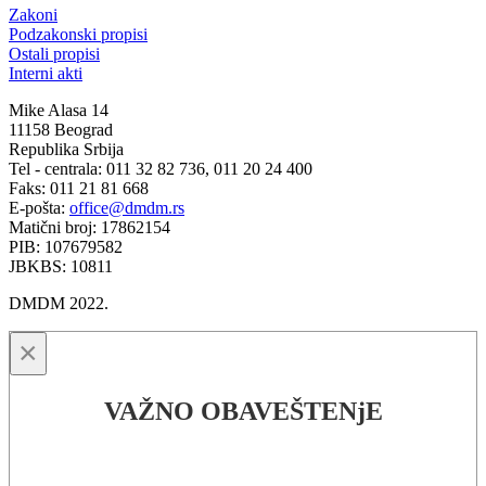
Zakoni
Podzakonski propisi
Ostali propisi
Interni akti
Mike Alasa 14
11158 Beograd
Republika Srbija
Tel - centrala: 011 32 82 736, 011 20 24 400
Faks: 011 21 81 668
E-pošta:
office@dmdm.rs
Matični broj: 17862154
PIB: 107679582
JBKBS: 10811
DMDM 2022.
×
VAŽNO OBAVEŠTENjE