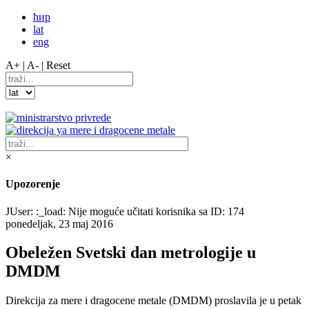
ћир
lat
eng
A+ |
A- |
Reset
×
Upozorenje
JUser: :_load: Nije moguće učitati korisnika sa ID: 174
ponedeljak, 23 maj 2016
Obeležen Svetski dan metrologije u
DMDM
Direkcija za mere i dragocene metale (DMDM) proslavila je u petak