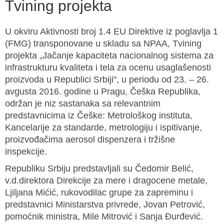
Tvining projekta
U okviru Aktivnosti broj 1.4 EU Direktive iz poglavlja 1
(FMG) transponovane u skladu sa NPAA, Tvining
projekta „Jačanje kapaciteta nacionalnog sistema za
infrastrukturu kvaliteta i tela za ocenu usaglašenosti
proizvoda u Republici Srbiji", u periodu od 23. – 26.
avgusta 2016. godine u Pragu, Češka Republika,
održan je niz sastanaka sa relevantnim
predstavnicima iz Češke: Metrološkog instituta,
Kancelarije za standarde, metrologiju i ispitivanje,
proizvođačima aerosol dispenzera i tržišne
inspekcije.
Republiku Srbiju predstavljali su Čedomir Belić,
v.d.direktora Direkcije za mere i dragocene metale,
Ljiljana Mićić, rukovodilac grupe za zapreminu i
predstavnici Ministarstva privrede, Jovan Petrović,
pomoćnik ministra, Mile Mitrović i Sanja Đurđević.