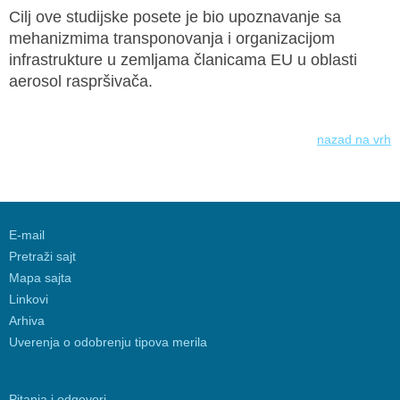
Cilj ove studijske posete je bio upoznavanje sa
mehanizmima transponovanja i organizacijom
infrastrukture u zemljama članicama EU u oblasti
aerosol raspršivača.
nazad na vrh
E-mail
Pretraži sajt
Mapa sajta
Linkovi
Arhiva
Uverenja o odobrenju tipova merila
Pitanja i odgovori