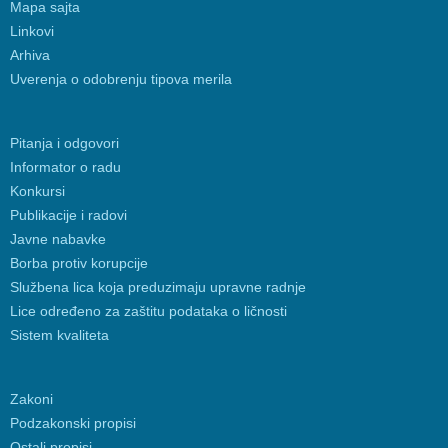
Mapa sajta
Linkovi
Arhiva
Uverenja o odobrenju tipova merila
Pitanja i odgovori
Informator o radu
Konkursi
Publikacije i radovi
Javne nabavke
Borba protiv korupcije
Službena lica koja preduzimaju upravne radnje
Lice određeno za zaštitu podataka o ličnosti
Sistem kvaliteta
Zakoni
Podzakonski propisi
Ostali propisi