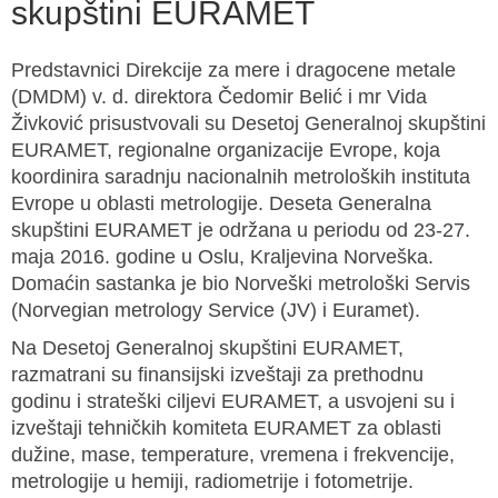
skupštini EURAMET
Predstavnici Direkcije za mere i dragocene metale
(DMDM) v. d. direktora Čedomir Belić i mr Vida
Živković prisustvovali su Desetoj Generalnoj skupštini
EURAMET, regionalne organizacije Evrope, koja
koordinira saradnju nacionalnih metroloških instituta
Evrope u oblasti metrologije. Deseta Generalna
skupštini EURAMET je održana u periodu od 23-27.
maja 2016. godine u Oslu, Kraljevina Norveška.
Domaćin sastanka je bio Norveški metrološki Servis
(Norvegian metrology Service (JV) i Euramet).
Na Desetoj Generalnoj skupštini EURAMET,
razmatrani su finansijski izveštaji za prethodnu
godinu i strateški ciljevi EURAMET, a usvojeni su i
izveštaji tehničkih komiteta EURAMET za oblasti
dužine, mase, temperature, vremena i frekvencije,
metrologije u hemiji, radiometrije i fotometrije.