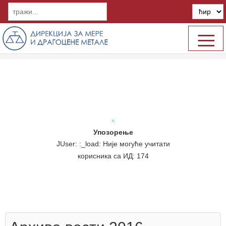
≡
×
Упозорење
JUser: :_load: Није могуће учитати
корисника са ИД: 174