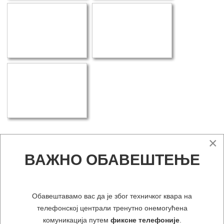
×
ВАЖНО ОБАВЕШТЕЊЕ
четвртак, 08 децембар 2016
Радионица EURAMET „Механизми
Обавештавамо вас да је због техничког квара на
одрживости људских ресурса
телефонској централи тренутно онемогућена
метрологија у малим привредама &
комуникација путем
фиксне телефоније
.