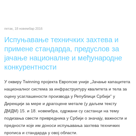
петак, 18 новембар 2016
Испуњавање техничких захтева и
примене стандарда, предуслов за
јачање националне и међународне
конкурентности
У оквиру Twinning пројекта Европске уније „Јачање капацитета
националног система за инфраструктуру квалитета и тела за
оцену усаглашености производа у Републици Србији“ у
Дирекцији за мере и драгоцене метале (у даљем тексту
ДМДМ) 15. и 18. новембра, одржани су састанци на тему
подизања свести привредника у Србији о значају, важности и
предности које им доноси испуњавања захтева техничких
прописа и стандарда у овој области.