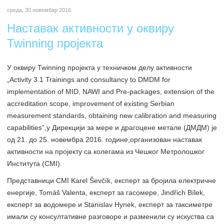
среда, 30 новембар 2016
Наставак активности у оквиру
Twinning пројекта
У оквиру Twinning пројекта у техничком делу активности
„Activity 3.1 Trainings and consultancy to DMDM for
implementation of MID, NAWI and Pre-packages, extension of the
accreditation scope, improvement of existing Serbian
measurement standards, obtaining new calibration and measuring
capabilities”,у Дирекцији за мере и драгоцене метале (ДМДМ) је
од 21. до 25. новембра 2016. године,организован наставак
активности на пројекту са колегама из Чешког Метролошког
Института (CMI).
Представници CMI Karel Ševčík, експерт за бројила електричне
енергије, Tomáš Valenta, експерт за гасомере, Jindřich Bílek,
експерт за водомере и Stanislav Hynek, експерт за таксиметре
имали су консултативне разговоре и разменили су искуства са