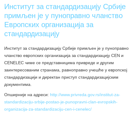
Институт за стандардизацију Србије
примљен је у пуноправно чланство
Европских организација за
стандардизацију
Институт за стандардизацију Србије примљен је у пуноправно
чланство европских организација за стандардизацију CEN и
CENELEC чиме се представницима привреде и другим
заинтересованим странама, равноправно учешће у европској
стандардизацији и директан приступ стандардизацијским
документима.
Опширније на адреси:
http://www.privreda.gov.rs/institut-za-
standardizaciju-srbije-postao-je-punopravni-clan-evropskih-
organizacija-za-standardizaciju-cen-i-cenelec/