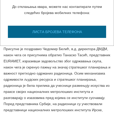
Одржавање стратегије националног
До отклањања квара, можете нас контактирати путем
метролошког института“
следећих бројева мобилних телефона:
Дирекције за мере и драгоцене метале (ДМДМ) била је
домаћин радионице коју је органозовао EURAMET - Европско
ЛИСТА БРОЈЕВА ТЕЛЕФОНА
удружење националних метролошких института у Београду, 5.
и 6. децембра на тему стратешког планирања.
Присутне је поздравио Чедомир Белић, в.д. директора ДМДМ,
након чега се присутнима обратио Танаско Тасић, представник
EURAMET, изразивши задовољство због одржавања скупа,
након чега је скренуо пажњу на значај стратешког планирања и
важност претходно одржаних радионица. Осим механизама
одрживости људских ресурса и стратешког планирања,
радионица је била прилика да учесници размењују искуства из
праксе својих националних метролошких института и
разговарају о изазовима пред којима се институти суочавају.
Поред представника Србије, на радионици су учествовали
представници националних метролошких института Ирске,