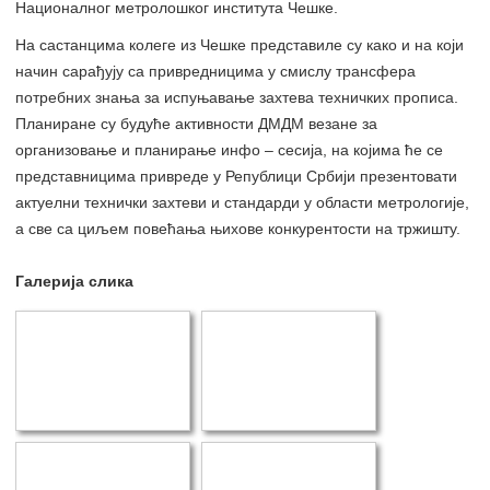
Националног метролошког института Чешке.
На састанцима колеге из Чешке представиле су како и на који
начин сарађују са привредницима у смислу трансфера
потребних знања за испуњавање захтева техничких прописа.
Планиране су будуће активности ДМДМ везане за
организовање и планирање инфо – сесија, на којима ће се
представницима привреде у Републици Србији презентовати
актуелни технички захтеви и стандарди у области метрологије,
а све са циљем повећања њихове конкурентости на тржишту.
Галерија слика