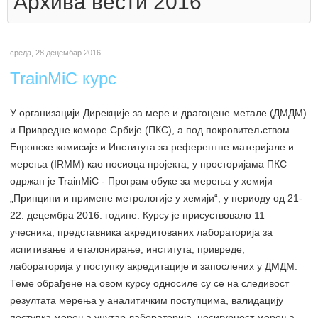
Архива вести 2016
среда, 28 децембар 2016
TrainMiC курс
У организацији Дирекције за мере и драгоцене метале (ДМДМ)
и Привредне коморе Србије (ПКС), а под покровитељством
Европске комисије и Института за референтне материјале и
мерења (IRMM) као носиоца пројекта, у просторијама ПКС
одржан је TrainMiC - Програм обуке за мерења у хемији
„Принципи и примене метрологије у хемији“, у периоду од 21-
22. децембра 2016. године. Курсу је присуствовало 11
учесника, представника акредитованих лабораторија за
испитивање и еталонирање, института, привреде,
лабораторија у поступку акредитације и запослених у ДМДМ.
Теме обрађене на овом курсу односиле су се на следивост
резултата мерења у аналитичким поступцима, валидацију
поступка мерења унутар лабораторија, несигурност мерења -