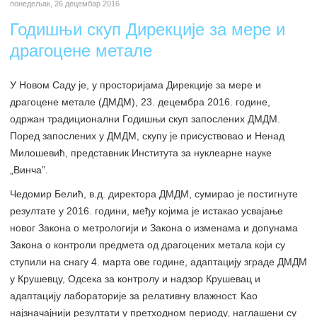
понедељак, 26 децембар 2016
Годишњи скуп Дирекције за мере и
драгоцене метале
У Новом Саду је, у просторијама Дирекције за мере и
драгоцене метале (ДМДМ), 23. децембра 2016. године,
одржан традиционални Годишњи скуп запослених ДМДМ.
Поред запослених у ДМДМ, скупу је присуствовао и Ненад
Милошевић, представник Института за нуклеарне науке
„Винча”.
Чедомир Белић, в.д. директора ДМДМ, сумирао је постигнуте
резултате у 2016. години, међу којима је истакао усвајање
новог Закона о метрологији и Закона о изменама и допунама
Закона о контроли предмета од драгоцених метала који су
ступили на снагу 4. марта ове године, адаптацију зграде ДМДМ
у Крушевцу, Одсека за контролу и надзор Крушевац и
адаптацију лабораторије за релативну влажност. Као
најзначајнији резултати у претходном периоду, наглашени су