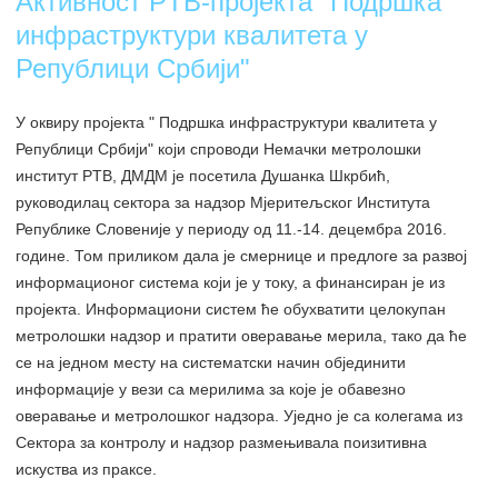
Активност PTB-пројекта "Подршка
инфраструктури квалитета у
Републици Србији"
У оквиру пројекта " Подршка инфраструктури квалитета у
Републици Србији" који спроводи Немачки метролошки
институт PTB, ДМДМ је посетила Душанка Шкрбић,
руководилац сектора за надзор Мјеритељског Института
Републике Словеније у периоду од 11.-14. децембра 2016.
године. Том приликом дала је смернице и предлоге за развој
информационог система који је у току, а финансиран је из
пројекта. Информациони систем ће обухватити целокупан
метролошки надзор и пратити оверавање мерила, тако да ће
се на једном месту на систематски начин објединити
информације у вези са мерилима за које је обавезно
оверавање и метролошког надзора. Уједно је са колегама из
Сектора за контролу и надзор размењивала поизитивна
искуства из праксе.