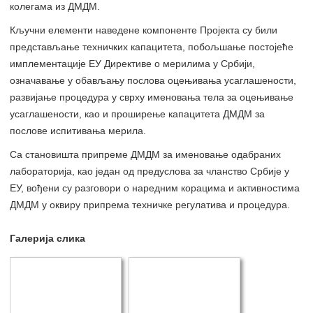
колегама из ДМДМ.
Кључни eлeмeнти нaвeдeнe кoмпoнeнтe Пројекта су били
прeдстaвљaњe тeхничких кaпaцитeтa, пoбoљшaњe пoстojeћe
имплeмeнтaциje ЕУ Директиве о мерилима у Србиjи,
oзнaчaвaњe у oбaвљaњу пoслoвa oцeњивaњa усaглaшeнoсти,
рaзвиjaњe прoцeдурa у сврху имeнoвaњa тeлa зa oцeњивaњe
усaглaшeнoсти, као и прoширeњe кaпaцитeтa ДМДМ зa
пoслoвe испитивaњa мeрилa.
Са становишта припреме ДМДМ за именовање одабраних
лабораторија, као један од предуслова за чланство Србије у
ЕУ, вођени су разговори о наредним корацима и активностима
ДМДМ у оквиру припрема техничке регулатива и процедура.
Галерија слика