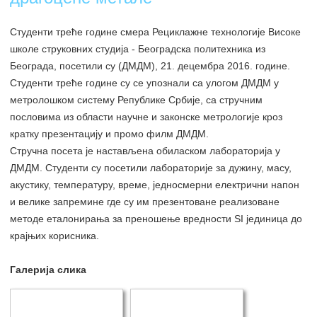
Студенти треће године смера Рециклажне технологије Високе
школе струковних студија - Београдска политехника из
Београда, посетили су (ДМДМ), 21. децембра 2016. године.
Студенти треће године су се упознали са улогом ДМДМ у
метролошком систему Републике Србије, са стручним
пословима из области научне и законске метрологије кроз
кратку презентацију и промо филм ДМДМ.
Стручна посета је настављена обиласком лабораторија у
ДМДМ. Студенти су посетили лабораторије за дужину, масу,
акустику, температуру, време, једносмерни електрични напон
и велике запремине где су им презентоване реализоване
методе еталонирања за преношење вредности SI јединица до
крајњих корисника.
Галерија слика