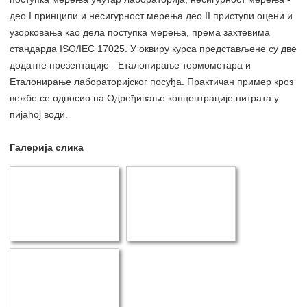
део I принципи и несигурност мерења део II приступи оцени и
узорковања као дела поступка мерења, према захтевима
стандарда ISO/IEC 17025. У оквиру курса представљене су две
додатне презентације - Еталонирање термометара и
Еталонирање лабораторијског посуђа. Практичан пример кроз
вежбе се односио на Одређивање концентрације нитрата у
пијаћој води.
Галерија слика