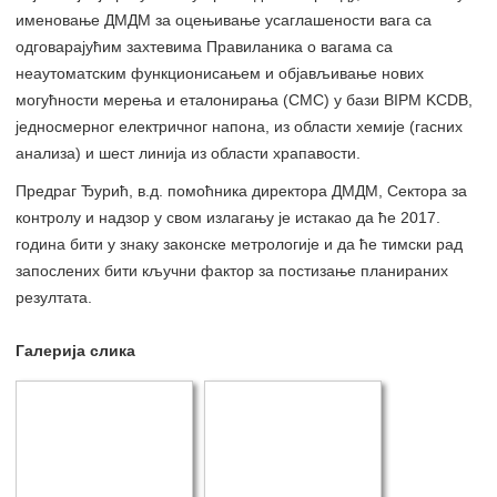
именовање ДМДМ за оцењивање усаглашености вага са
одговарајућим захтевима Правиланика о вагама са
неаутоматским функционисањем и објављивање нових
могућности мерења и еталонирања (CMC) у бази BIPM KCDB,
једносмерног електричног напона, из области хемије (гасних
анализа) и шест линија из области храпавости.
Предраг Ђурић, в.д. помоћника директора ДМДМ, Сектора за
контролу и надзор у свом излагању је истакао да ће 2017.
година бити у знаку законске метрологије и да ће тимски рад
запослених бити кључни фактор за постизање планираних
резултата.
Галерија слика