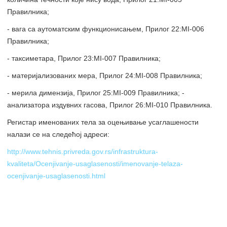
Правилника;
- вага са аутоматским функционисањем, Прилог 22:МI-006
Правилника;
- таксиметара, Прилог 23:МI-007 Правилника;
- материјализованих мера, Прилог 24:МI-008 Правилника;
- мерила димензија, Прилог 25:МI-009 Правилника; -
анализатора издувних гасова, Прилог 26:МI-010 Правилника.
Регистар именованих тела за оцењивање усаглашености
налази се на следећој адреси:
http://www.tehnis.privreda.gov.rs/infrastruktura-
kvaliteta/Ocenjivanje-usaglasenosti/imenovanje-telaza-
ocenjivanje-usaglasenosti.html