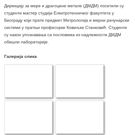
Дирекцију за мере и драгоцене метале (ДМДМ) посетили су
студенти мастер студија Електротехничког факултета у
Београду који прате предмет Метрологија и мерни рачунарски
системи у пратњи професорке Ковиљке Станковић. Студенти
су након упознавања са пословима из надлежности ДМДМ
обишли лабораторије.
Галерија слика