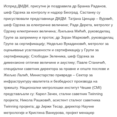
Испред ДМДМ, присутне је поздравила др Бранка Раданов,
шеф Одсека за контролу и надзор Београд. Састанку су
присуствовали представници ДМДМ: Татјана Цинцар – Вујовић,
шеф Одсека за електричне величине; Раде Дерета, метролог у
Одсеку електричних величина; Љиљана Мићић, руководилац
Групе за запремину и проток; др Зоран Марковић, руководилац
Групе за сертификацију; Недељко Вукадиновић, метролог за
оцењивање усаглашености и сертификацију у Групи за
сертификацију; Слободан Зеленика, шеф Одсека за
димензионе оптичке величине и акустику; Павле Станичић,
специјални саветник директора за правне и опште послове и
Жељко Лалић, Министарство привреде – Сектор за
инфраструктуру квалитета и безбедност производа на
тржишту. Национални метролошки институт Чешке (CMI)
представљали су: Карел Зачек, стални саветник Twinning
пројектa; Никола Рашковић, асистент сталног саветника
Twinning пројектa; др Јиржи Тесар, директор Научне
метрологије и Кристина Ванкурова, пројект менаџер