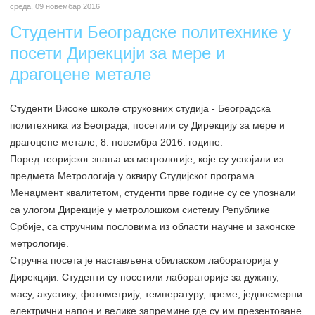
среда, 09 новембар 2016
Студенти Београдске политехнике у
посети Дирекцији за мере и
драгоцене метале
Студенти Високе школе струковних студија - Београдска
политехника из Београда, посетили су Дирекцију за мере и
драгоцене метале, 8. новембра 2016. године.
Поред теоријског знања из метрологије, које су усвојили из
предмета Метрологија у оквиру Студијског програма
Менаџмент квалитетом, студенти прве године су се упознали
са улогом Дирекције у метролошком систему Републике
Србије, са стручним пословима из области научне и законске
метрологије.
Стручна посета је настављена обиласком лабораторија у
Дирекцији. Студенти су посетили лабораторије за дужину,
масу, акустику, фотометрију, температуру, време, једносмерни
електрични напон и велике запремине где су им презентоване