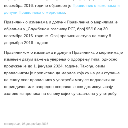
новембра 2016. године објављен је
Правилник о изменама и
допуни Правилника о мерилима
.
Правилник о изменама и допуни Правилника о мерилима је
објављен у „Службеном гласнику РС”, број 95/16 од 30.
новембра 2016. године. Овај правилник ступа на снагу 8.
децембра 2016. године.
Правилником о изменама и допуни Правилника о мерилима је
измењен датум важења уверења о одобрењу типа, односно
продужен је до 1. јануара 2024. године. Такође, овим
правилником је прописано да мерила која су на дан ступања
на снагу овог правилника у употреби могу се подносити на
периодично или ванредно оверавање све док испуњавају
захтеве из прописа на основу којих су стављена у употребу.
понедељак, 05 децембар 2016