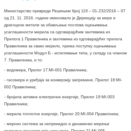
Министарство привреде Решењем број 119 – 01-232/2016 – 07
од 21. 11. 2016. године именовало је Дирекцију за мере и
драгоцене метале за обављање послова оцењивања
усаглашености мерила са одговарајућим захтевима из
Прилога 1 Правилника и захтевима из одговарајућег прилога
Правилника за свако мерило, према поступку оцењивања
усаглашености Модул Б - испитивање типа, у складу са чланом
7. Правилника, и то:
- водомера, Прилог 17:МI-001 Правилника;
- гасомера и уређаја за конверзију запремине, Прилог 18:МI-
002 Правилника;
- бројила активне електричне енергије, Прилог 19:МI-003
Правилника;
- мерила топлотне енергије, Прилог 20:МI-004 Правилника;
- мерних система за непрекидно и динамичко мерење
количина течности које нису вода, Прилог 21:МI-005