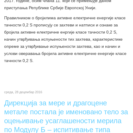
2017. године, осим члана 11. који се примењује даном
приступања Републике Србије Европској Унији.
Правилником о бројилима активне електричне енергије класе
тачности 0,2 S прописују се захтеви и натписи и ознаке за
бројила активне електричне енргије класе тачности 0,2 S,
начин утврђивања испуњености тих захтева, карактеристике
опреме за утврђивање испуњености захтева, као и начин и
услови оверавања бројила активне електричне енергије класе
тачности 0,2 S.
среда, 28 децембар 2016
Дирекција за мере и драгоцене
метале постала је именовано тело за
оцењивање усаглашености мерила
по Модулу Б – испитивање типа