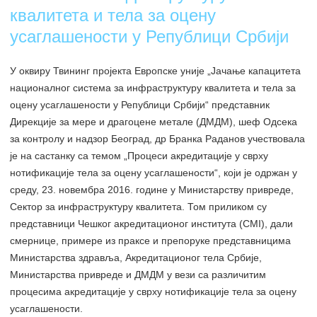
квалитета и тела за оцену
усаглашености у Републици Србији
У оквиру Твининг пројекта Европске уније „Јачање капацитета
националног система за инфраструктуру квалитета и тела за
оцену усаглашености у Републици Србији“ представник
Дирекције за мере и драгоцене метале (ДМДМ), шеф Одсека
за контролу и надзор Београд, др Бранка Раданов учествовала
је на састанку са темом „Процеси акредитације у сврху
нотификације тела за оцену усаглашености“, који је одржан у
среду, 23. новембра 2016. године у Министарству привреде,
Сектор за инфраструктуру квалитета. Том приликом су
представници Чешког акредитационог института (CMI), дали
смернице, примере из праксе и препоруке представницима
Министарства здравља, Акредитационог тела Србије,
Министарства привреде и ДМДМ у вези са различитим
процесима акредитације у сврху нотификације тела за оцену
усаглашености.