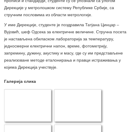
прописи и стандарди, студенти су се упознали са улогом
Дирекције у метролошком систему Републике Србије, са
стручним пословима из области метрологије.
У име Дирекције, студенте је поздравила Татјана Цинцар –
Вујовић, шеф Одсека за електричне величине. Стручна посета
је настављена обиласком лабораторија за температуру,
једносмерни електрични напон, време, фотометрију,
запремину, дужину, акустику и масу, где су им представљене
реализоване методе еталонирања и правци истраживања у
којима Дирекција учествује.
Галерија слика