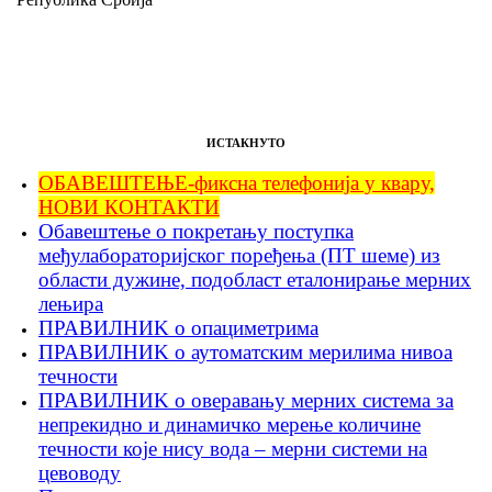
ИСТАКНУТО
ОБАВЕШТЕЊЕ-фиксна телефонија у квару,
НОВИ КОНТАКТИ
Обавештење о покретању поступка
међулабораторијског поређења (ПТ шеме) из
области дужине, подобласт еталонирање мерних
лењира
ПРАВИЛНИK о опациметрима
ПРАВИЛНИK о аутоматским мерилима нивоа
течности
ПРАВИЛНИK о оверавању мерних система за
непрекидно и динамичко мерење количине
течности које нису вода – мерни системи на
цевоводу