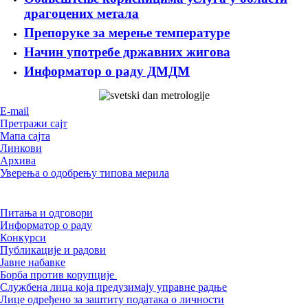
драгоцених метала
Препоруке за мерење температуре
Начин употребе државних жигова
Информатор о раду ДМДМ
Е-mail
Претражи сајт
Мапа сајта
Линкови
Архива
Уверења о одобрењу типова мерила
Питања и одговори
Информатор о раду
Конкурси
Публикације и радови
Јавне набавке
Борба против корупције
Службена лица која предузимају управне радње
Лице одређено за заштиту података о личности