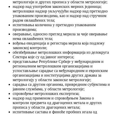
метрологији и других прописа у области метрологије;
надзор над употребом законских мерних јединица;
метролошки надзор укључујући надзор над претходно
упакованим производима, као и надзор над стручним
радом овлашћених тела;
испитивања количина у претходно упакованим
производима;
оверавање, односно преглед мерила за чије оверавање
нема овлашћених тела;
вођења евиденција и регистара мерила која подлежу
законској контроли;
обезбеђивање метролошких информација из делокруга
Сектора које су од јавног интереса;
представљање Републике Србије у међународним и
регионалним метролошким организацијама и
успостављање сарадње са међународним и европским
организацијама и институцијама других држава за
метрологију у области законске метрологије;
сарадња са другим органима, привредним субјектима и
јавним службама, у области метрологије;
спровођење метролошких експертиза;
надзор над применом и спровођењем Закона о
контроли предмета од драгоцених метала и других
прописа у области драгоцених метала;
испитивање састава и финоће пробних игала од