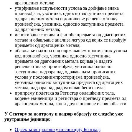
драгоцених метала;
утврђивање испуњености услова за добијање знака
произвођача, увозника, односно заступника предмета
од драгоцених метала и доношење решења о знаку
произвођача, увозника, односно заступника предмета
од драгоцених метала;
испитивање састава и финоће предмета од драгоцених
метала и обављање анализа легура од којих се израђују
предмети од драгоцених метала;
обављање надзора над одржавањем прописаних услова
код произвођача, увозника односно заступника
предмета од драгоцених метала којима је издато
решење о знаку произвођача, увозника односно
заступника, надзора над одржавањем прописаних
услова у пословнимпросторијама произвођача,
увозника односно заступника предмета од драгоценх
метала, надзора над радом овлашћених тела;
припрему података за Регистар овлашћених тела,
вођење евиденција и регистара о прегледу предмета од
драгоцених метала, као и друге послове из ове области.
У Сектору за контролу и надзор образују се следеће уже
унутрашње јединице:
Одсек за метролошку инспекцију Београд;