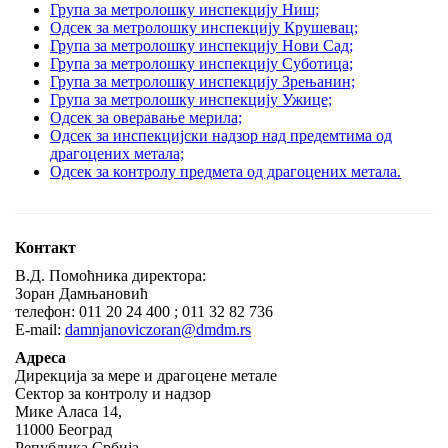
Група за метролошку инспекцију Ниш;
Одсек за метролошку инспекцију Крушевац;
Група за метролошку инспекцију Нови Сад;
Група за метролошку инспекцију Суботица;
Група за метролошку инспекцију Зрењанин;
Група за метролошку инспекцију Ужице;
Одсек за оверавање мерила;
Одсек за инспекцијски надзор над предемтима од
драгоцених метала;
Одсек за контролу предметa од драгоцених метала.
Контакт
В.Д. Помоћника директора:
Зоран Дамњановић
телефон: 011 20 24 400 ; 011 32 82 736
Е-mail:
damnjanoviczoran@dmdm.rs
Адреса
Дирекција за мере и драгоцене метале
Сектор за контролу и надзор
Мике Аласа 14,
11000 Београд
Република Србија