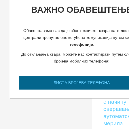
НА БРОЈ
ВАЖНО ОБАВЕШТЕЊ
ЗА
УПЛАТУ
РЕПУБЛИЧ
АДМИНИС
Обавештавамо вас да је због техничког квара на телеф
ТАКСИ
централи тренутно онемогућена комуникација путем
ф
Заједничк
телефоније
.
обавешт
До отклањања квара, можете нас контактирати путем с
за
бројева мобилних телефона:
овлашће
тела
прво
ЛИСТА БРОЈЕВА ТЕЛЕФОНА
оверава
Инструкц
о начину
оверава
аутоматс
мерила