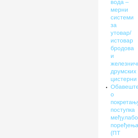
вода –
мерни
системи
за
утовар/
истовар
бродова
и
железнич
друмских
цистерни
Обавешт
о
покретањ
поступка
међулабо
поређењ
(ПT