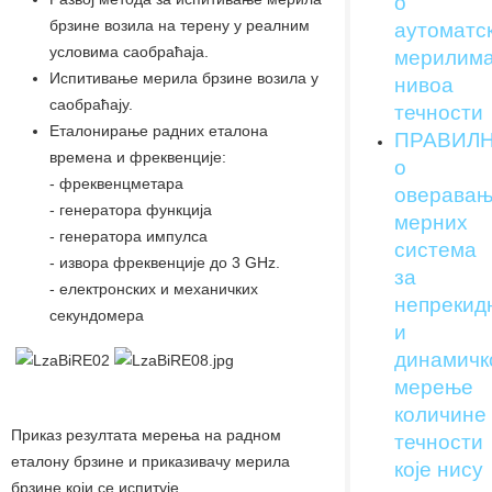
о
брзине возила на терену у реалним
аутоматс
условима саобраћаја.
мерилим
Испитивање мерила брзине возила у
нивоа
саобраћају.
течности
Еталонирање радних еталона
ПРАВИЛ
времена и фреквенције:
о
- фреквенцметара
оверавањ
- генератора функција
мерних
- генератора импулса
система
- извора фреквенције до 3 GHz.
за
- електронских и механичких
непрекид
секундомера
и
динамичк
мерење
количине
Приказ резултата мерења на радном
течности
еталону брзине и приказивачу мерила
које нису
брзине који се испитује