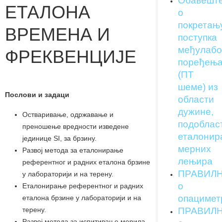
Обавешт
ЕТАЛОНА
о
покретањ
ВРЕМЕНА И
поступка
међулабо
ФРЕКВЕНЦИЈЕ
поређењ
(ПТ
шеме) из
Послови и задаци
области
дужине,
Остваривање, одржавање и
подоблас
преношење вредности изведене
еталонир
јединице SI, за брзину.
мерних
Развој метода за еталонирање
лењира
референтног и радних еталона брзине
ПРАВИЛ
у лабораторији и на терену.
о
Еталонирање референтног и радних
опацимет
еталона брзине у лабораторији и на
терену.
ПРАВИЛ
Развој метода за испитивање мерила