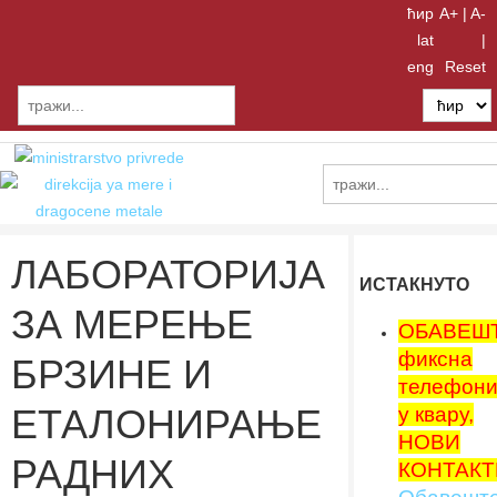
ћир
A+ |
A-
lat
|
eng
Reset
ЛАБОРАТОРИЈА
ИСТАКНУТО
ЗА МЕРЕЊЕ
ОБАВЕШ
фиксна
БРЗИНЕ И
телефони
ЕТАЛОНИРАЊЕ
у квару,
НОВИ
РАДНИХ
КОНТАКТ