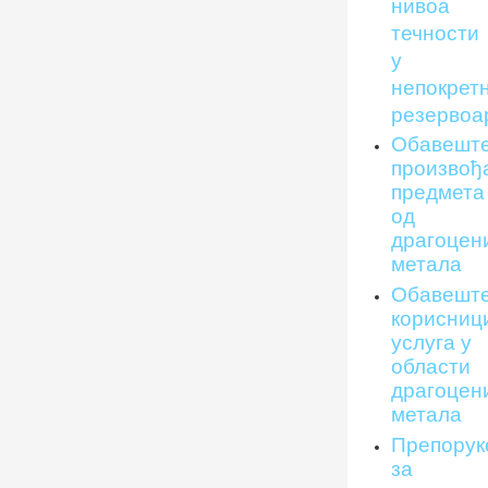
нивоа
течности
у
непокрет
резервоа
Обавешт
произвођ
предмета
од
драгоцен
метала
Обавешт
корисниц
услуга у
области
драгоцен
метала
Препорук
за