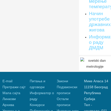
мерење
температ
Начин
употребе
државних
жигова
Информа
о раду
ДМДМ
Е-mail
Питања и
Закони
Мике Аласа 14
Претражи сајт
одговори
Подзаконски
11158 Београд
Мапа сајта
Информатор о
прописи
Република
Линкови
раду
Остали
Србија
Архива
Конкурси
прописи
Тел -
Уверења о
Публикације и
Интерни акти
централа: 011