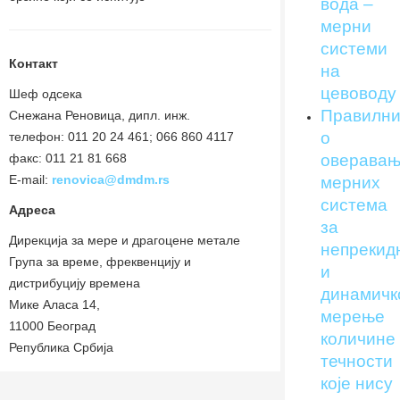
вода –
мерни
системи
Контакт
на
цевоводу
Шеф одсека
Правилни
Снежана Реновица, дипл. инж.
о
телефон: 011 20 24 461; 066 860 4117
факс: 011 21 81 668
оверавањ
E-mail:
renovica@dmdm.rs
мерних
система
Адреса
за
Дирекција за мере и драгоцене метале
непрекид
Група за време, фреквенцију и
и
дистрибуцију времена
динамичк
Мике Аласа 14,
мерење
11000 Београд
количине
Република Србија
течности
које нису