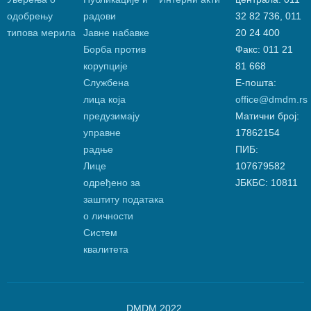
одобрењу
радови
32 82 736, 011
типова мерила
Јавне набавке
20 24 400
Борба против
Факс: 011 21
корупције
81 668
Службена
Е-пошта:
лица која
office@dmdm.rs
предузимају
Матични број:
управне
17862154
радње
ПИБ:
Лице
107679582
одређено за
ЈБКБС: 10811
заштиту података
о личности
Систем
квалитета
DMDM 2022.