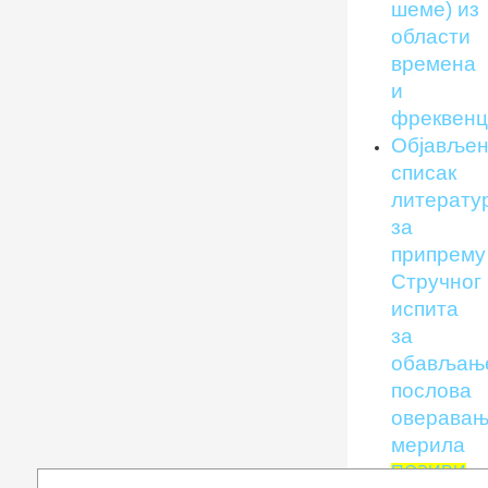
шеме) из
области
времена
и
фреквенц
Објавље
списак
литерату
за
припрему
Стручног
испита
за
обављањ
послова
оверава
мерила
ПОЗИВИ