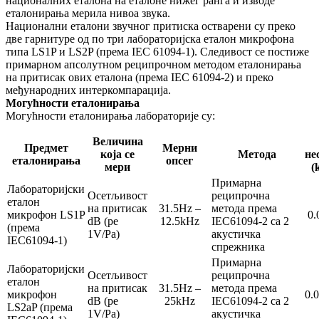
националних еталона на еталоне нижег ранга и изводе
еталонирања мерила нивоа звука.
Национални еталони звучног притиска остварени су преко
две гарнитуре од по три лабораторијска еталон микрофона
типа LS1P и LS2P (према IEC 61094-1). Следивост се постиже
примарном апсолутном реципрочном методом еталонирања
на притисак ових еталона (према IEC 61094-2) и преко
међународних интеркомпарација.
Могућности еталонирања
Могућности еталонирања лабораторије су:
Величина
Предмет
Mерни
која се
Метода
не
еталонирања
опсег
мери
(
Примарна
Лабораторијски
Осетљивост
реципрочна
еталон
на притисак
31.5Hz –
метода према
микрофон LS1P
0.
dB (ре
12.5kHz
IEC61094-2 са 2
(према
1V/Pa)
акустичка
IEC61094-1)
спрежника
Примарна
Лабораторијски
Осетљивост
реципрочна
еталон
на притисак
31.5Hz –
метода према
микрофон
0.
dB (ре
25kHz
IEC61094-2 са 2
LS2aP (према
1V/Pa)
акустичка