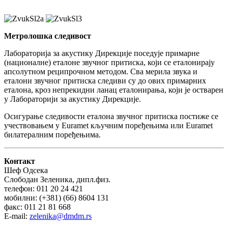
Метролошка следивост
Лабораторија за акустику Дирекције поседује примарне
(националне) еталоне звучног притиска, који се еталонирају
апсолутном реципрочном методом. Сва мерила звука и
еталони звучног притиска следиви су до ових примарних
еталона, кроз непрекидни ланац еталонирања, који је остварен
у Лабораторији за акустику Дирекције.
Осигурање следивости еталона звучног притиска постиже се
учествовањем у Euramet кључним поређењима или Euramet
билатералним поређењима.
Контакт
Шеф Одсека
Слободан Зеленика, дипл.физ.
телефон: 011 20 24 421
мобилни: (+381) (66) 8604 131
факс: 011 21 81 668
E-mail:
zelenika@dmdm.rs