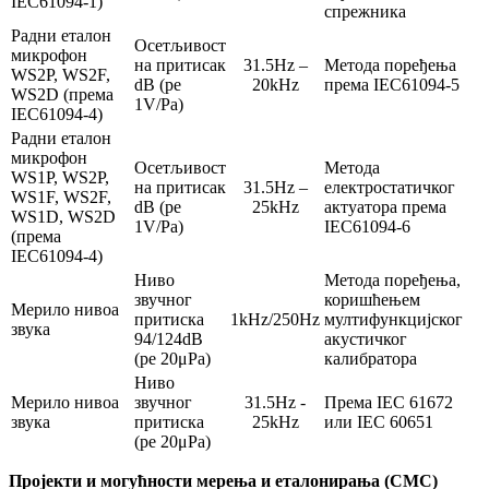
IEC61094-1)
спрежника
Радни еталон
Осетљивост
микрофон
на притисак
31.5Hz –
Метода поређења
WS2P, WS2F,
dB (ре
20kHz
према IEC61094-5
WS2D (према
1V/Pa)
IEC61094-4)
Радни еталон
микрофон
Осетљивост
Метода
WS1P, WS2P,
на притисак
31.5Hz –
електростатичког
WS1F, WS2F,
dB (ре
25kHz
актуатора према
WS1D, WS2D
1V/Pa)
IEC61094-6
(према
IEC61094-4)
Ниво
Метода поређења,
звучног
коришћењем
Мерило нивоа
притиска
1kHz/250Hz
мултифункцијског
звука
94/124dB
акустичког
(ре 20μPa)
калибратора
Ниво
Мерило нивоа
звучног
31.5Hz -
Према IEC 61672
звука
притиска
25kHz
или IEC 60651
(ре 20μPa)
Пројекти и могућности мерења и еталонирања (CMC)