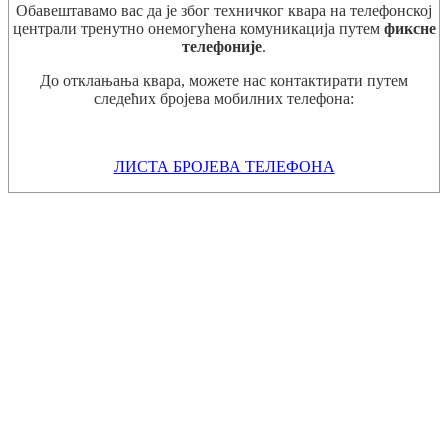
Обавештавамо вас да је због техничког квара на телефонској
централи тренутно онемогућена комуникација путем
фиксне
телефоније
.
До отклањања квара, можете нас контактирати путем
следећих бројева мобилних телефона:
ЛИСТА БРОЈЕВА ТЕЛЕФОНА