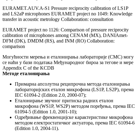
EURAMET.AUV.A-S1 Pressure reciprocity calibration of LS1P
and LS2aP microphones EURAMET project no 1049: Knowledge
transfer in acoustic metrology Collaboration: consultation
EURAMET project no 1126: Comparison of pressure reciprocity
calibration of microphones among CENAM (MX), DANIAmet-
DFM (DK), DMDM (RS), and INM (RO) Collaboration:
comparison
Могућности мерења и еталонирања лабораторије (CMC) могу
се наћи у бази података Међународног бироа за тегове и мере
Appendix C of the KCDB
Методе еталонирања
Примарна апсолутна реципрочна метода еталонирања
лабораторијских еталон микрофона (LS1P, LS2P), према
IEC 61094-2 (Edition 2.0, 2000-07);
Еталонирање звучног притиска радних еталон
микрофона (WS1P, WS2P) методом поређења, према IEC
61094-5 (Edition 1.0, 2001-10);
Одређивање фреквенцијске карактеристике микрофона
методом електростатичког актуатора, према IEC 61094-6
(Edition 1.0, 2004-11).