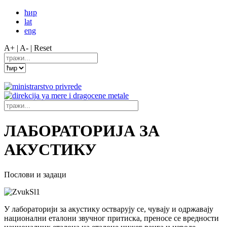
ћир
lat
eng
A+ |
A- |
Reset
ЛАБОРАТОРИЈА ЗА
АКУСТИКУ
Послови и задаци
У лабораторији за акустику остварују се, чувају и одржавају
национални еталони звучног притиска, преносе се вредности