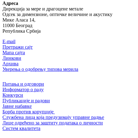
Адреса
Дирекција за мере и драгоцене метале
Одсек за димензионе, оптичке величине и акустику
Мике Аласа 14,
11000 Београд
Република Србија
Е-mail
Претражи сајт
Мапа сајта
Линкови
Архива
Уверења о одобрењу типова мерила
Питања и одговори
Информатор о раду
Конкурси
Публикације и радови
Јавне набавке
Борба против корупције
Службена лица која предузимају управне радње
Лице одређено за заштиту података о личности
Систем квалитета