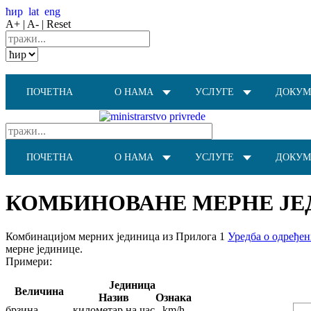
ћир
lat
eng
A+ |
A- |
Reset
ПОЧЕТНА
О НАМА
УСЛУГЕ
ДОКУМ
ПОЧЕТНА
О НАМА
УСЛУГЕ
ДОКУМ
КОМБИНОВАНЕ МЕРНЕ Ј
Комбинацијом мерних јединица из Прилога 1
Уредба о одређе
мерне јединице.
Примери:
Јединица
Величина
Назив
Ознака
брзина
километaр на час
km/h