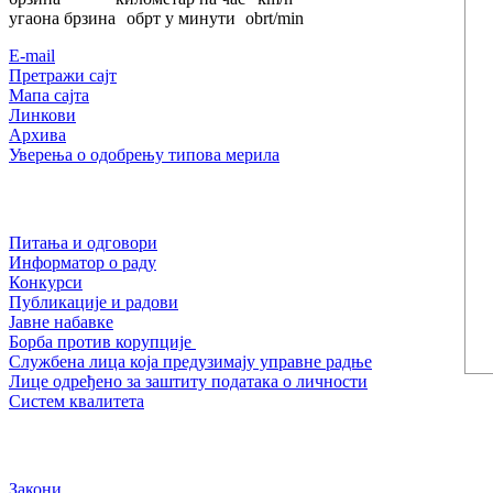
угаона брзина
обрт у минути
obrt/min
Е-mail
Претражи сајт
Мапа сајта
Линкови
Архива
Уверења о одобрењу типова мерила
Питања и одговори
Информатор о раду
Конкурси
Публикације и радови
Јавне набавке
Борба против корупције
Службена лица која предузимају управне радње
Лице одређено за заштиту података о личности
Систем квалитета
Закони