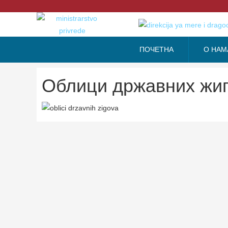
ПОЧЕТНА
О НАМ
Облици државних жи