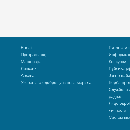
Е-mail
Питања и 
Претражи сајт
Информато
Мапа сајта
Конкурси
Линкови
Публикациј
Архива
Јавне наба
Уверења о одобрењу типова мерила
Борба про
Службена л
радње
Лице одређ
личности
Систем кв