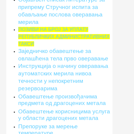
припрему Стручног испита за
обављање послова оверавања
мерила
ПОЗИВИ НА БРОЈ ЗА УПЛАТУ
РЕПУБЛИЧКИХ АДМИНИСТРАТИВНИХ
ТАКСИ
Заједничко обавештење за
овлашћена тела прво оверавање
Инструкцијa о начину оверавања
аутоматских мерила нивоа
течности у непокретним
резервоарима
Обавештење произвођачима
предмета од драгоцених метала
Обавештење корисницима услуга
у области драгоцених метала
Препоруке за мерење
температуре