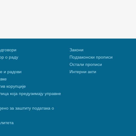
одговори
Закони
р о раду
Подзаконски прописи
Остали прописи
е и радови
Интерни акти
вке
тив корупције
ица која предузимају управне
ено за заштиту података о
алитета