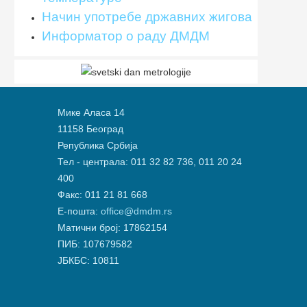
Начин употребе државних жигова
Информатор о раду ДМДМ
Мике Аласа 14
11158 Београд
Република Србија
Тел - централа: 011 32 82 736, 011 20 24
400
Факс: 011 21 81 668
Е-пошта:
office@dmdm.rs
Матични број: 17862154
ПИБ: 107679582
ЈБКБС: 10811