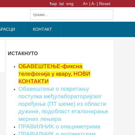
ћир
lat
eng
A+ |
A- |
Reset
БРАСЦИ
КОНТАКТ
ИСТАКНУТО
ОБАВЕШТЕЊЕ-фиксна
телефонија у квару, НОВИ
КОНТАКТИ
Обавештење о покретању
поступка међулабораторијског
поређења (ПТ шеме) из области
дужине, подобласт еталонирање
мерних лењира
ПРАВИЛНИK о опациметрима
ПРАВИЛНИK о аутоматским