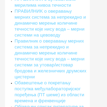
мерилима нивоа течности
ПРАВИЛНИK о оверавању
мерних система за непрекидно и
динамичко мерење количине
течности које нису вода – мерни
системи на цевоводу
Правилник о оверавању мерних
система за непрекидно и
динамичко мерење количине
течности које нису вода – мерни
системи за утовар/истовар
бродова и железничких друмских
цистерни
Обавештење о покретању
поступка међулабораторијскoг
поређења (ПT шеме) из области
времена и фреквенције
Објављен списак литературе за