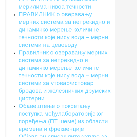
мерилима нивоа течности
ПРАВИЛНИK о оверавању
мерних система за непрекидно и
динамичко мерење количине
течности које нису вода – мерни
системи на цевоводу
Правилник о оверавању мерних
система за непрекидно и
динамичко мерење количине
течности које нису вода – мерни
системи за утовар/истовар
бродова и железничких друмских
цистерни
Обавештење о покретању
поступка међулабораторијскoг
поређења (ПT шеме) из области
времена и фреквенције
Објављен списак литературе за