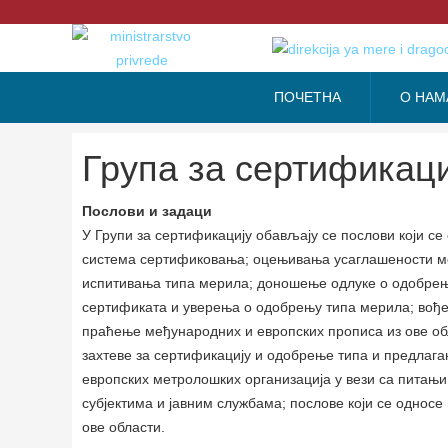
ПОЧЕТНА
О НАМ
Група за сертификаци
Послови и задаци
У Групи за сертификацију обављају се послови који 
система сертификовања; оцењивања усаглашености м
испитивања типа мерила; доношење одлуке о одобрењ
сертификата и уверења о одобрењу типа мерила; вође
праћење међународних и европских прописа из ове обл
захтеве за сертификацију и одобрење типа и предлаг
европских метролошких организација у вези са питањи
субјектима и јавним службама; послове који се односе
ове области.