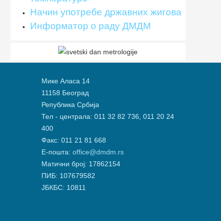
Начин употребе државних жигова
Информатор о раду ДМДМ
Мике Аласа 14
11158 Београд
Република Србија
Тел - централа: 011 32 82 736, 011 20 24
400
Факс: 011 21 81 668
Е-пошта:
office@dmdm.rs
Матични број: 17862154
ПИБ: 107679582
ЈБКБС: 10811