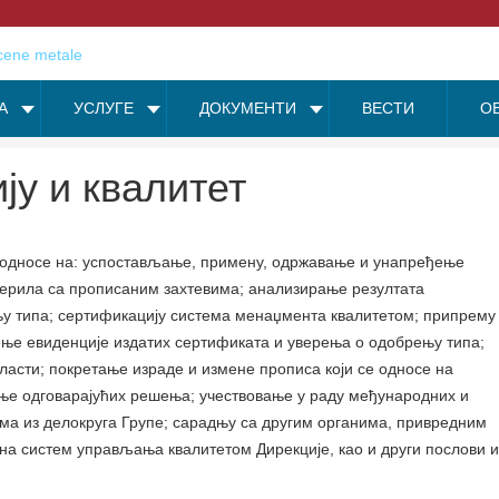
А
УСЛУГЕ
ДОКУМЕНТИ
ВЕСТИ
О
ју и квалитет
се односе на: успостављање, примену, одржавање и унапређење
ерила са прописаним захтевима; анализирање резултата
у типа; сертификацију система менаџмента квалитетом; припрему
ње евиденције издатих сертификата и уверења о одобрењу типа;
асти; покретање израде и измене прописа који се односе на
ање одговарајућих решења; учествовање у раду међународних и
ма из делокруга Групе; сарадњу са другим органима, привредним
 на систем управљања квалитетом Дирекције, као и други послови и