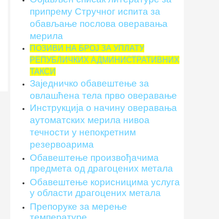
припрему Стручног испита за
обављање послова оверавања
мерила
ПОЗИВИ НА БРОЈ ЗА УПЛАТУ
РЕПУБЛИЧКИХ АДМИНИСТРАТИВНИХ
ТАКСИ
Заједничко обавештење за
овлашћена тела прво оверавање
Инструкцијa о начину оверавања
аутоматских мерила нивоа
течности у непокретним
резервоарима
Обавештење произвођачима
предмета од драгоцених метала
Обавештење корисницима услуга
у области драгоцених метала
Препоруке за мерење
температуре