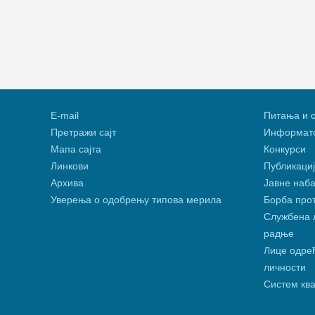
Е-mail
Питања и 
Претражи сајт
Информато
Мапа сајта
Конкурси
Линкови
Публикациј
Архива
Јавне наба
Уверења о одобрењу типова мерила
Борба про
Службена л
радње
Лице одређ
личности
Систем кв