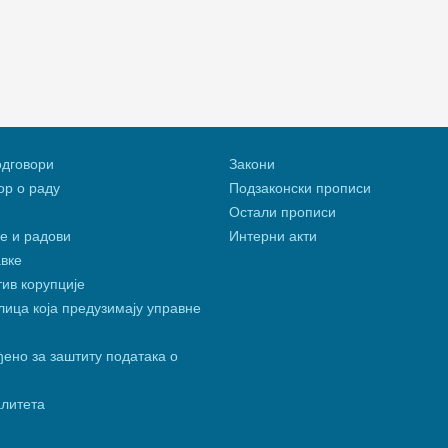
одговори
Закони
р о раду
Подзаконски прописи
Остали прописи
е и радови
Интерни акти
вке
тив корупције
ица која предузимају управне
ено за заштиту података о
алитета