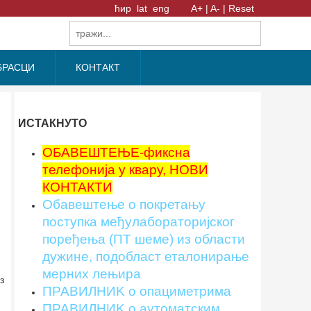
ћир
lat
eng
A+ |
A- |
Reset
БРАСЦИ
КОНТАКТ
ИСТАКНУТО
ОБАВЕШТЕЊЕ-фиксна
телефонија у квару, НОВИ
КОНТАКТИ
Обавештење о покретању
поступка међулабораторијског
поређења (ПТ шеме) из области
дужине, подобласт еталонирање
мерних лењира
з
ПРАВИЛНИK о опациметрима
ПРАВИЛНИK о аутоматским