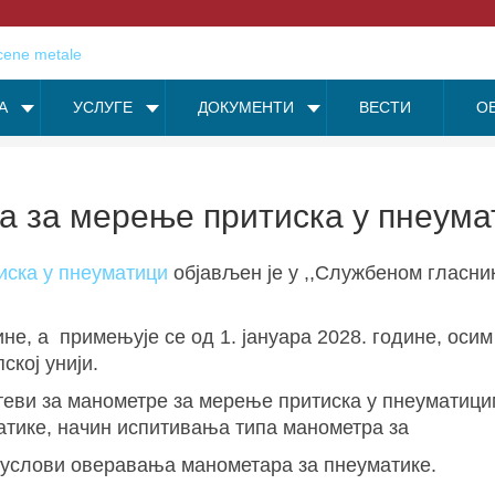
А
УСЛУГЕ
ДОКУМЕНТИ
ВЕСТИ
О
 за мерење притиска у пнеума
иска у пнеуматици
објављен је у ,,Службеном гласник
ине, а примењује се од 1. јануара 2028. године, оси
кој унији.
теви за манометре за мерење притиска у пнеуматици
атике, начин испитивања типа манометра за
и услови оверавања манометара за пнеуматике.