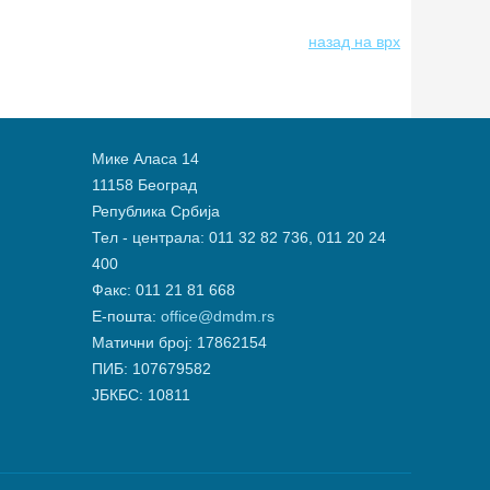
назад на врх
Мике Аласа 14
11158 Београд
Република Србија
Тел - централа: 011 32 82 736, 011 20 24
400
Факс: 011 21 81 668
Е-пошта:
office@dmdm.rs
Матични број: 17862154
ПИБ: 107679582
ЈБКБС: 10811