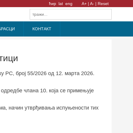
ћир
lat
eng
A+ |
A- |
Reset
БРАСЦИ
КОНТАКТ
тици
у РС, број 55/2026 од 12. марта 2026.
м одредбе члана 10. која се примењује
ма, начин утврђивања испуњености тих