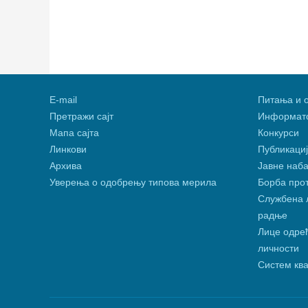
Е-mail
Питања и 
Претражи сајт
Информато
Мапа сајта
Конкурси
Линкови
Публикациј
Архива
Јавне наба
Уверења о одобрењу типова мерила
Борба про
Службена л
радње
Лице одређ
личности
Систем кв