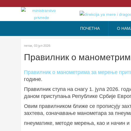
ПОЧЕТНА
О НАМ
петак, 03 јул 2026
Правилник о манометрима
Правилник о манометрима за мерење прит
године.
Правилник ступа на снагу 1. јула 2026. год
даном приступања Републике Србије Европс
Овим правилником ближе се прописују зах
захтева, означавање манометара за пнеум
пнеуматике, методе мерења, као и начин 