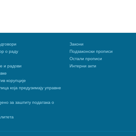
одговори
Закони
р о раду
Подзаконски прописи
Остали прописи
е и радови
Интерни акти
вке
тив корупције
ица која предузимају управне
ено за заштиту података о
алитета