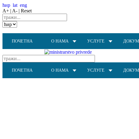
ћир
lat
eng
A+ |
A- |
Reset
ПОЧЕТНА
О НАМА
УСЛУГЕ
ДОКУМ
ПОЧЕТНА
О НАМА
УСЛУГЕ
ДОКУМ