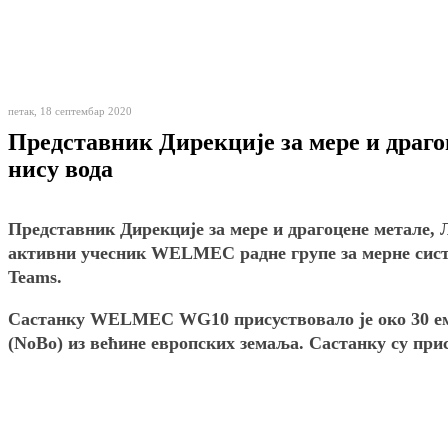
петак, 18 септембар 2020
Представник Дирекције за мере и драг
нису вода
Представник Дирекције за мере и драгоцене метале, Љ
активни учесник WELMEC радне групе за мерне сист
Teams.
Састанку WELMEC WG10 присуствовало је око 30 ем
(NoBo) из већине европских земаља. Састанку су пр