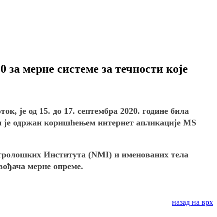
за мерне системе за течности које
, је од 15. до 17. септембра 2020. године била
и je одржан коришћењем интернет апликације MS
ролошких Института (NMI) и именованих тела
вођача мерне опреме.
назад на врх