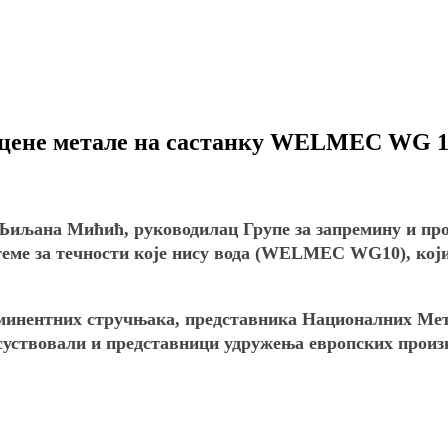
оцене метале на састанку WELMEC WG 10 
иљана Мићић, руководилац Групе за запремину и проток
еме за течности које нису вода (WELMEC WG10), кој
инентних стручњака, представника Националних Мет
исуствовали и представници удружења европских произ