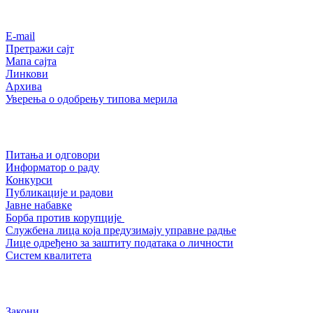
Е-mail
Претражи сајт
Мапа сајта
Линкови
Архива
Уверења о одобрењу типова мерила
Питања и одговори
Информатор о раду
Конкурси
Публикације и радови
Јавне набавке
Борба против корупције
Службена лица која предузимају управне радње
Лице одређено за заштиту података о личности
Систем квалитета
Закони