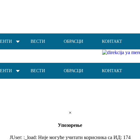
ЕНТИ
ВЕСТИ
ОБРАСЦИ
КОНТАКТ
ЕНТИ
ВЕСТИ
ОБРАСЦИ
КОНТАКТ
×
Упозорење
JUser: :_load: Није могуће учитати корисника са ИД: 174