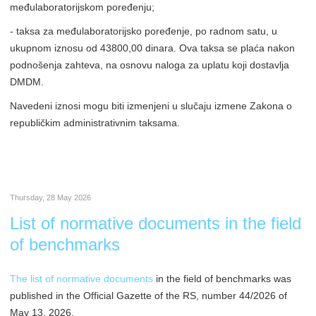
međulaboratorijskom poređenju;
- taksa za međulaboratorijsko poređenje, po radnom satu, u
ukupnom iznosu od 43800,00 dinara. Ova taksa se plaća nakon
podnošenja zahteva, na osnovu naloga za uplatu koji dostavlja
DMDM.
Navedeni iznosi mogu biti izmenjeni u slučaju izmene Zakona o
republičkim administrativnim taksama.
Thursday, 28 May 2026
List of normative documents in the field
of benchmarks
The list of normative documents
in the field of benchmarks was
published in the Official Gazette of the RS, number 44/2026 of
May 13, 2026.