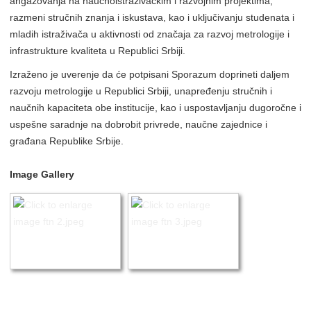
angažovanja na naučnoistraživačkim i razvojnim projektima,
razmeni stručnih znanja i iskustava, kao i uključivanju studenata i
mladih istraživača u aktivnosti od značaja za razvoj metrologije i
infrastrukture kvaliteta u Republici Srbiji.
Izraženo je uverenje da će potpisani Sporazum doprineti daljem
razvoju metrologije u Republici Srbiji, unapređenju stručnih i
naučnih kapaciteta obe institucije, kao i uspostavljanju dugoročne i
uspešne saradnje na dobrobit privrede, naučne zajednice i
građana Republike Srbije.
Image Gallery