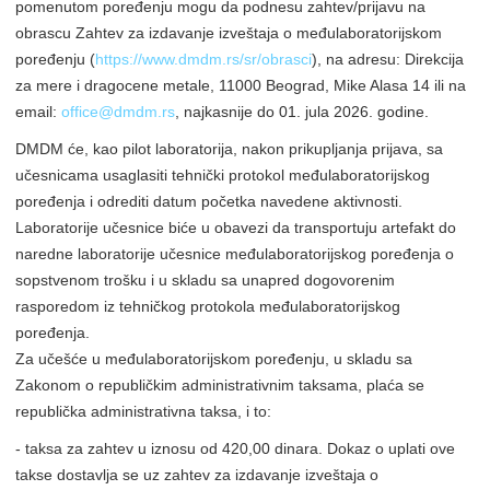
pomenutom poređenju mogu da podnesu zahtev/prijavu na
obrascu Zahtev za izdavanje izveštaja o međulaboratorijskom
poređenju (
https://www.dmdm.rs/sr/obrasci
), na adresu: Direkcija
za mere i dragocene metale, 11000 Beograd, Mike Alasa 14 ili na
email:
office@dmdm.rs
, najkasnije do 01. jula 2026. godine.
DMDM će, kao pilot laboratorija, nakon prikupljanja prijava, sa
učesnicama usaglasiti tehnički protokol međulaboratorijskog
poređenja i odrediti datum početka navedene aktivnosti.
Laboratorije učesnice biće u obavezi da transportuju artefakt do
naredne laboratorije učesnice međulaboratorijskog poređenja o
sopstvenom trošku i u skladu sa unapred dogovorenim
rasporedom iz tehničkog protokola međulaboratorijskog
poređenja.
Za učešće u međulaboratorijskom poređenju, u skladu sa
Zakonom o republičkim administrativnim taksama, plaća se
republička administrativna taksa, i to:
- taksa za zahtev u iznosu od 420,00 dinara. Dokaz o uplati ove
takse dostavlja se uz zahtev za izdavanje izveštaja o