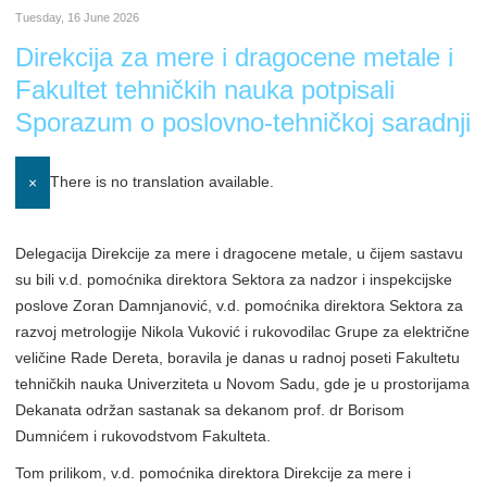
Tuesday, 16 June 2026
Direkcija za mere i dragocene metale i
Fakultet tehničkih nauka potpisali
Sporazum o poslovno-tehničkoj saradnji
There is no translation available.
×
Delegacija Direkcije za mere i dragocene metale, u čijem sastavu
su bili v.d. pomoćnika direktora Sektora za nadzor i inspekcijske
poslove Zoran Damnjanović, v.d. pomoćnika direktora Sektora za
razvoj metrologije Nikola Vuković i rukovodilac Grupe za električne
veličine Rade Dereta, boravila je danas u radnoj poseti Fakultetu
tehničkih nauka Univerziteta u Novom Sadu, gde je u prostorijama
Dekanata održan sastanak sa dekanom prof. dr Borisom
Dumnićem i rukovodstvom Fakulteta.
Tom prilikom, v.d. pomoćnika direktora Direkcije za mere i