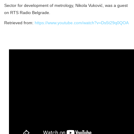
Sector for development of metrology, Nikola Vuković, was a guest
on RTS Radio Belgrade.
Retrieved from:
https://www.youtube.com/watch?v=Ds5t29q0QOA
Media