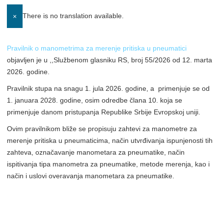
There is no translation available.
×
Pravilnik o manometrima za merenje pritiska u pneumatici
objavljen je u ,,Službenom glasniku RS, broj 55/2026 od 12. marta
2026. godine.
Pravilnik stupa na snagu 1. jula 2026. godine, a primenjuje se od
1. januara 2028. godine, osim odredbe člana 10. koja se
primenjuje danom pristupanja Republike Srbije Evropskoj uniji.
Ovim pravilnikom bliže se propisuju zahtevi za manometre za
merenje pritiska u pneumaticima, način utvrđivanja ispunjenosti tih
zahteva, označavanje manometara za pneumatike, način
ispitivanja tipa manometra za pneumatike, metode merenja, kao i
način i uslovi overavanja manometara za pneumatike.