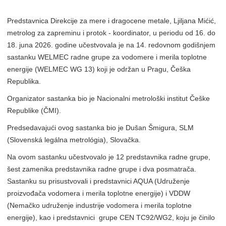
Predstavnica Direkcije za mere i dragocene metale, Ljiljana Mićić,
metrolog za zapreminu i protok - koordinator, u periodu od 16. do
18. juna 2026. godine učestvovala je na 14. redovnom godišnjem
sastanku WELMEC radne grupe za vodomere i merila toplotne
energije (WELMEC WG 13) koji je održan u Pragu, Češka
Republika.
Organizator sastanka bio je Nacionalni metrološki institut Češke
Republike (ČMI).
Predsedavajući ovog sastanka bio je Dušan Šmigura, SLM
(Slovenská legálna metrológia), Slovačka.
Na ovom sastanku učestvovalo je 12 predstavnika radne grupe,
šest zamenika predstavnika radne grupe i dva posmatrača.
Sastanku su prisustvovali i predstavnici AQUA (Udruženje
proizvođača vodomera i merila toplotne energije) i VDDW
(Nemačko udruženje industrije vodomera i merila toplotne
energije), kao i predstavnici grupe CEN TC92/WG2, koju je činilo