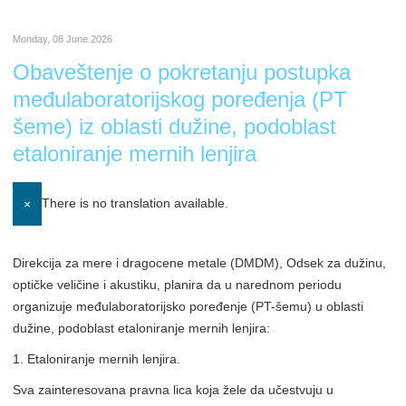
Monday, 08 June 2026
Obaveštenje o pokretanju postupka
međulaboratorijskog poređenja (PT
šeme) iz oblasti dužine, podoblast
etaloniranje mernih lenjira
There is no translation available.
×
Direkcija za mere i dragocene metale (DMDM), Odsek za dužinu,
optičke veličine i akustiku, planira da u narednom periodu
organizuje međulaboratorijsko poređenje (PT-šemu) u oblasti
dužine, podoblast etaloniranje mernih lenjira:
1. Etaloniranje mernih lenjira.
Sva zainteresovana pravna lica koja žele da učestvuju u