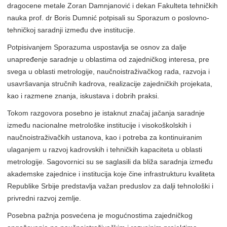
dragocene metale Zoran Damnjanović i dekan Fakulteta tehničkih
nauka prof. dr Boris Dumnić potpisali su Sporazum o poslovno-
tehničkoj saradnji između dve institucije.
Potpisivanjem Sporazuma uspostavlja se osnov za dalje
unapređenje saradnje u oblastima od zajedničkog interesa, pre
svega u oblasti metrologije, naučnoistraživačkog rada, razvoja i
usavršavanja stručnih kadrova, realizacije zajedničkih projekata,
kao i razmene znanja, iskustava i dobrih praksi.
Tokom razgovora posebno je istaknut značaj jačanja saradnje
između nacionalne metrološke institucije i visokoškolskih i
naučnoistraživačkih ustanova, kao i potreba za kontinuiranim
ulaganjem u razvoj kadrovskih i tehničkih kapaciteta u oblasti
metrologije. Sagovornici su se saglasili da bliža saradnja između
akademske zajednice i institucija koje čine infrastrukturu kvaliteta
Republike Srbije predstavlja važan preduslov za dalji tehnološki i
privredni razvoj zemlje.
Posebna pažnja posvećena je mogućnostima zajedničkog