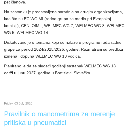
pet članova.
Na sastanku je predstavljena saradnja sa drugim organizacijama,
kao što su EC WG MI (radna grupa za merila pri Evropskoj
komisiji), CEN, OIML, WELMEC WG 7, WELMEC WG 8, WELMEC
WG 5, WELMEC WG 14.
Diskutovano je o temama koje se nalaze u programu rada radne
grupe za period 2024/2025/2026. godine. Razmatrani su predlozi
izmena i dopuna WELMEC WG 13 vodiča.
Planirano je da se sledeći godišnji sastanak WELMEC WG 13
održi u junu 2027. godine u Bratislavi, Slovačka.
Friday, 03 July 2026
Pravilnik o manometrima za merenje
pritiska u pneumatici