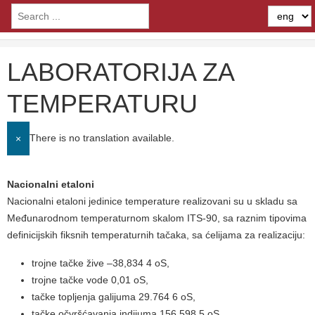
LABORATORIJA ZA
TEMPERATURU
There is no translation available.
×
Nacionalni etaloni
Nacionalni etaloni jedinice temperature realizovani su u skladu sa
Međunarodnom temperaturnom skalom ITS-90, sa raznim tipovima
definicijskih fiksnih temperaturnih tačaka, sa ćelijama za realizaciju:
trojne tačke žive –38,834 4 oS,
trojne tačke vode 0,01 oS,
tačke topljenja galijuma 29.764 6 oS,
tačke očvršćavanja indijuma 156,598 5 oS,