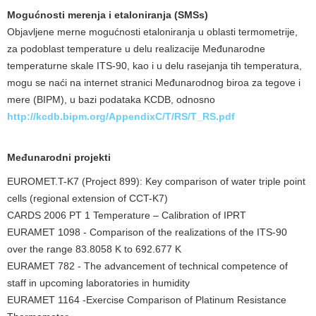
Mogućnosti merenja i etaloniranja (SMSs)
Objavljene merne mogućnosti etaloniranja u oblasti termometrije,
za podoblast temperature u delu realizacije Međunarodne
temperaturne skale ITS-90, kao i u delu rasejanja tih temperatura,
mogu se naći na internet stranici Međunarodnog biroa za tegove i
mere (BIPM), u bazi podataka KCDB, odnosno
http://kcdb.bipm.org/AppendixC/T/RS/T_RS.pdf
Međunarodni projekti
EUROMET.T-K7 (Project 899): Key comparison of water triple point
cells (regional extension of CCT-K7)
CARDS 2006 PT 1 Temperature – Calibration of IPRT
EURAMET 1098 - Comparison of the realizations of the ITS-90
over the range 83.8058 K to 692.677 K
EURAMET 782 - The advancement of technical competence of
staff in upcoming laboratories in humidity
EURAMET 1164 -Exercise Comparison of Platinum Resistance