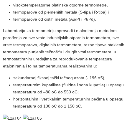
visokotemperaturne platinske otporne termometre,
termoparove od plemenitih metala (S-tipa i R-tipa) i
termoparove od čistih metala (Au/Pt i Pt/Pd).
Laboratorija za termometriju sprovodi i etaloniranja metodom
poređenja za sve vrste industrijskih otpornih termometara, sve
vrste termoparova, digitalnih termometara, razne tipove staklenih
termometara punjenih tečnošću i drugih vrsti termometara, u
termostatiranim uređajima za reprodukovanje temperatura
etaloniranja i to na temperaturama realizovanim u:
sekundarnoj fiksnoj tački tečnog azota (- 196 oS),
temperaturnim kupatilima (fluidna i sona kupatila) u opsegu
temperatura od –80 oC do 550 oC;
horizontalnim i vertikalnim temperaturnim pećima u opsegu
temperatura od 100 oC do 1 150 oC.